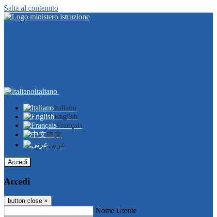
Salta al contenuto
Italiano
Italiano
English
Français
中文
عربى
Accedi
Accedi
button close
×
Nome Utente