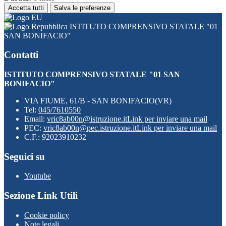
Accetta tutti
Salva le preferenze
ISTITUTO COMPRENSIVO STATALE "01
SAN BONIFACIO"
Contatti
ISTITUTO COMPRENSIVO STATALE "01 SAN
BONIFACIO"
VIA FIUME, 61/B - SAN BONIFACIO(VR)
Tel:
045/7610550
Email:
vric8ab00n@istruzione.it
Link per inviare una mail
PEC:
vric8ab00n@pec.istruzione.it
Link per inviare una mail
C.F.: 92023910232
Seguici su
Youtube
Sezione Link Utili
Cookie policy
Note legali