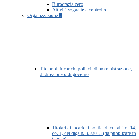
Burocrazia zero
Attività soggette a controllo
Organizzazione
2
Titolari di incarichi politici, di amministrazione,
di direzione o di governo
Titolari di incarichi politici di cui all'art. 14,
co. 1, del dlgs n. 33/2013 (da pubblicare in
tabelle)