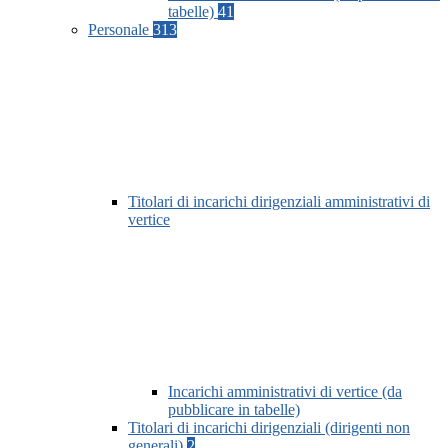
tabelle)
41
Personale
313
Titolari di incarichi dirigenziali amministrativi di
vertice
Incarichi amministrativi di vertice (da
pubblicare in tabelle)
Titolari di incarichi dirigenziali (dirigenti non
generali)
2