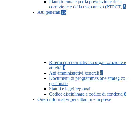
Piano triennale per la prevenzione della
corruzione e della trasparenza (PTPCT)
5
Atti generali
16
Riferimenti normativi su organizzazione e
attività
9
Atti amministrativi generali
4
Documenti di programmazione strategico-
gestionale
Statuti e leggi regionali
Codice disciplinare e codice di condotta
3
Oneri informativi per cittadini e imprese