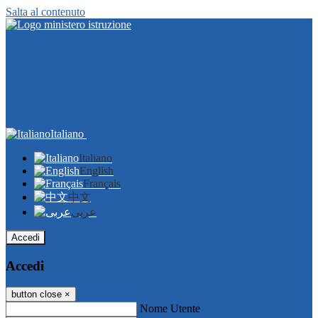
Salta al contenuto
Italiano
Italiano
English
Français
中文
عربى
Accedi
Accedi
button close
×
Nome Utente