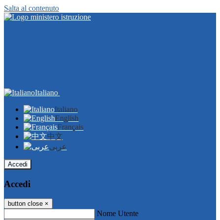
Salta al contenuto
Italiano
Italiano
English
Français
中文
عربى
Accedi
Accedi
button close
×
Nome Utente