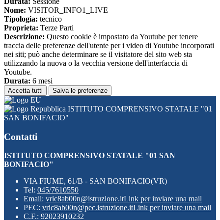
Durata:
Sessione
Nome:
VISITOR_INFO1_LIVE
Tipologia:
tecnico
Proprieta:
Terze Parti
Descrizione:
Questo cookie è impostato da Youtube per tenere
traccia delle preferenze dell'utente per i video di Youtube incorporati
nei siti; può anche determinare se il visitatore del sito web sta
utilizzando la nuova o la vecchia versione dell'interfaccia di
Youtube.
Durata:
6 mesi
Accetta tutti
Salva le preferenze
ISTITUTO COMPRENSIVO STATALE "01
SAN BONIFACIO"
Contatti
ISTITUTO COMPRENSIVO STATALE "01 SAN
BONIFACIO"
VIA FIUME, 61/B - SAN BONIFACIO(VR)
Tel:
045/7610550
Email:
vric8ab00n@istruzione.it
Link per inviare una mail
PEC:
vric8ab00n@pec.istruzione.it
Link per inviare una mail
C.F.: 92023910232