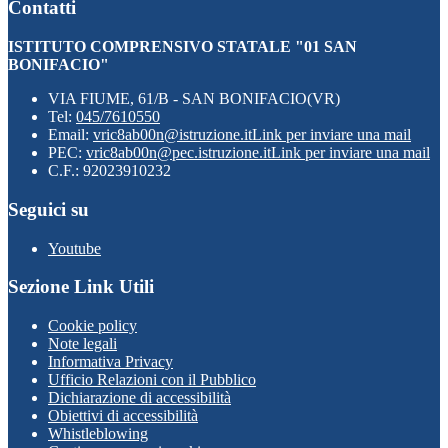
Contatti
ISTITUTO COMPRENSIVO STATALE "01 SAN
BONIFACIO"
VIA FIUME, 61/B - SAN BONIFACIO(VR)
Tel:
045/7610550
Email:
vric8ab00n@istruzione.it
Link per inviare una mail
PEC:
vric8ab00n@pec.istruzione.it
Link per inviare una mail
C.F.: 92023910232
Seguici su
Youtube
Sezione Link Utili
Cookie policy
Note legali
Informativa Privacy
Ufficio Relazioni con il Pubblico
Dichiarazione di accessibilità
Obiettivi di accessibilità
Whistleblowing