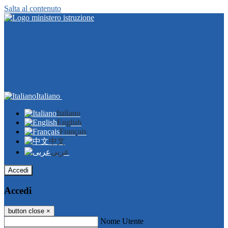
Salta al contenuto
Italiano
Italiano
English
Français
中文
عربى
Accedi
Accedi
button close
×
Nome Utente