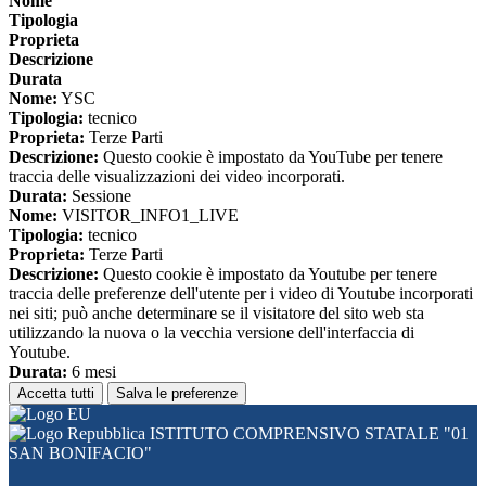
Nome
Tipologia
Proprieta
Descrizione
Durata
Nome:
YSC
Tipologia:
tecnico
Proprieta:
Terze Parti
Descrizione:
Questo cookie è impostato da YouTube per tenere
traccia delle visualizzazioni dei video incorporati.
Durata:
Sessione
Nome:
VISITOR_INFO1_LIVE
Tipologia:
tecnico
Proprieta:
Terze Parti
Descrizione:
Questo cookie è impostato da Youtube per tenere
traccia delle preferenze dell'utente per i video di Youtube incorporati
nei siti; può anche determinare se il visitatore del sito web sta
utilizzando la nuova o la vecchia versione dell'interfaccia di
Youtube.
Durata:
6 mesi
Accetta tutti
Salva le preferenze
ISTITUTO COMPRENSIVO STATALE "01
SAN BONIFACIO"