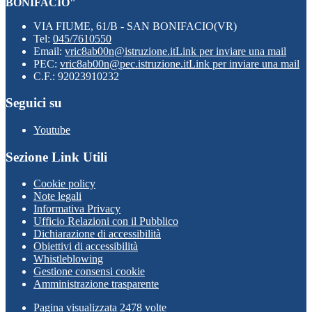
BONIFACIO"
VIA FIUME, 61/B - SAN BONIFACIO(VR)
Tel:
045/7610550
Email:
vric8ab00n@istruzione.it
Link per inviare una mail
PEC:
vric8ab00n@pec.istruzione.it
Link per inviare una mail
C.F.: 92023910232
Seguici su
Youtube
Sezione Link Utili
Cookie policy
Note legali
Informativa Privacy
Ufficio Relazioni con il Pubblico
Dichiarazione di accessibilità
Obiettivi di accessibilità
Whistleblowing
Gestione consensi cookie
Amministrazione trasparente
Pagina visualizzata
2478
volte