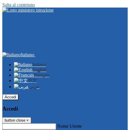
Salta al contenuto
Italiano
Italiano
English
Français
中文
عربى
Accedi
Accedi
button close
×
Nome Utente