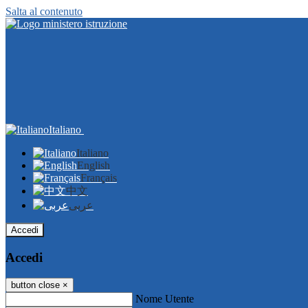
Salta al contenuto
Italiano
Italiano
English
Français
中文
عربى
Accedi
Accedi
button close
×
Nome Utente