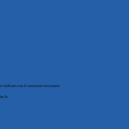
o indicato con le istruzioni necessarie.
ite la
Login Spaggiari