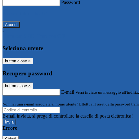
Password
Password dimenticata?
-
Entra con SPID
Entra con CIE
Seleziona utente
button close
×
Recupero password
button close
×
E-mail
Verrà inviato un messaggio all'indirizz
Non hai una e-mail associata al nome utente? Effettua il reset della password tram
E-mail inviata, si prega di controllare la casella di posta elettronica!
Errore