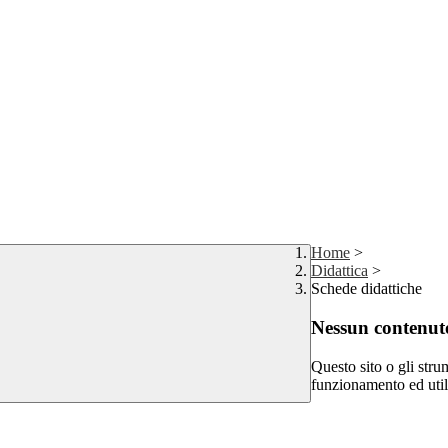
Home
>
Didattica
>
Schede didattiche
Nessun contenuto
Questo sito o gli stru
funzionamento ed utili 