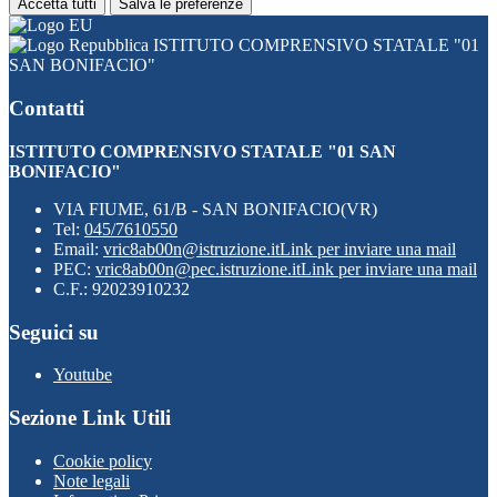
Accetta tutti
Salva le preferenze
ISTITUTO COMPRENSIVO STATALE "01
SAN BONIFACIO"
Contatti
ISTITUTO COMPRENSIVO STATALE "01 SAN
BONIFACIO"
VIA FIUME, 61/B - SAN BONIFACIO(VR)
Tel:
045/7610550
Email:
vric8ab00n@istruzione.it
Link per inviare una mail
PEC:
vric8ab00n@pec.istruzione.it
Link per inviare una mail
C.F.: 92023910232
Seguici su
Youtube
Sezione Link Utili
Cookie policy
Note legali