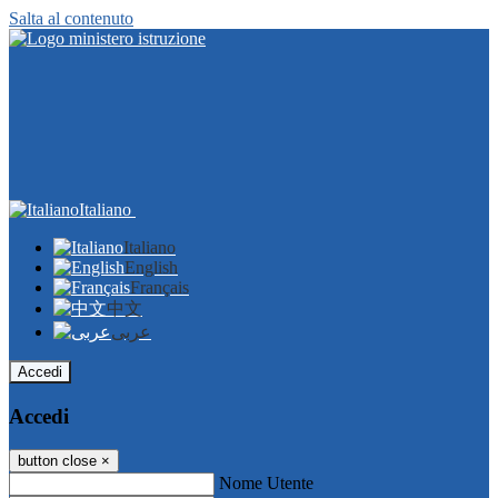
Salta al contenuto
Italiano
Italiano
English
Français
中文
عربى
Accedi
Accedi
button close
×
Nome Utente