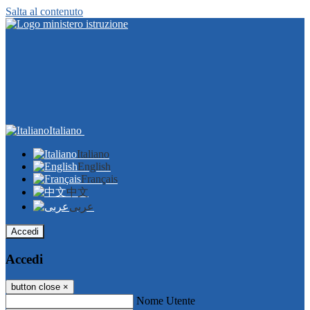
Salta al contenuto
Italiano
Italiano
English
Français
中文
عربى
Accedi
Accedi
button close
×
Nome Utente