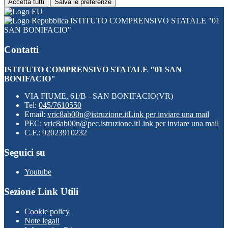
Accetta tutti
Salva le preferenze
ISTITUTO COMPRENSIVO STATALE "01
SAN BONIFACIO"
Contatti
ISTITUTO COMPRENSIVO STATALE "01 SAN
BONIFACIO"
VIA FIUME, 61/B - SAN BONIFACIO(VR)
Tel:
045/7610550
Email:
vric8ab00n@istruzione.it
Link per inviare una mail
PEC:
vric8ab00n@pec.istruzione.it
Link per inviare una mail
C.F.: 92023910232
Seguici su
Youtube
Sezione Link Utili
Cookie policy
Note legali