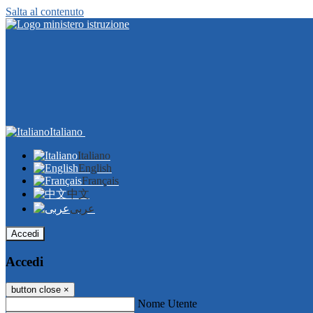
Salta al contenuto
Italiano
Italiano
English
Français
中文
عربى
Accedi
Accedi
button close
×
Nome Utente