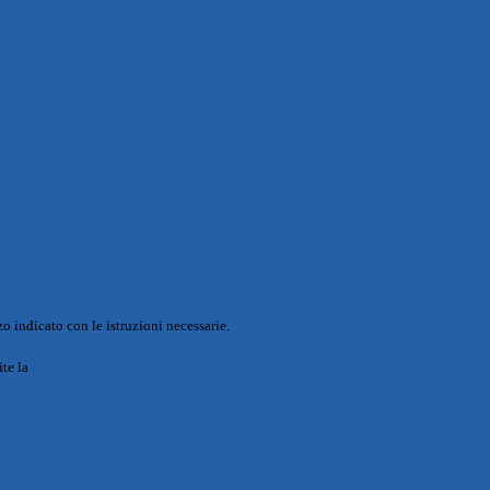
o indicato con le istruzioni necessarie.
ite la
Login Spaggiari