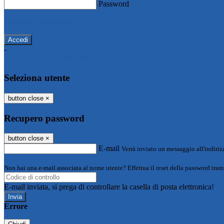
Password
Password dimenticata?
-
Entra con SPID
Entra con CIE
Seleziona utente
button close
×
Recupero password
button close
×
E-mail
Verrà inviato un messaggio all'indirizz
Non hai una e-mail associata al nome utente? Effettua il reset della password tram
E-mail inviata, si prega di controllare la casella di posta elettronica!
Errore