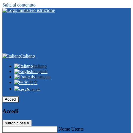
Salta al contenuto
Italiano
Italiano
English
Français
中文
عربى
Accedi
Accedi
button close
×
Nome Utente