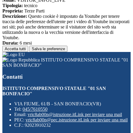
Nome:
VISITOR_INFO1_LIVE
Tipologia:
tecnico
Proprieta:
Terze Parti
Descrizione:
Questo cookie è impostato da Youtube per tenere
traccia delle preferenze dell'utente per i video di Youtube incorporati
nei siti; può anche determinare se il visitatore del sito web sta
utilizzando la nuova o la vecchia versione dell'interfaccia di
Youtube.
Durata:
6 mesi
Accetta tutti
Salva le preferenze
ISTITUTO COMPRENSIVO STATALE "01
SAN BONIFACIO"
Contatti
ISTITUTO COMPRENSIVO STATALE "01 SAN
BONIFACIO"
VIA FIUME, 61/B - SAN BONIFACIO(VR)
Tel:
045/7610550
Email:
vric8ab00n@istruzione.it
Link per inviare una mail
PEC:
vric8ab00n@pec.istruzione.it
Link per inviare una mail
C.F.: 92023910232