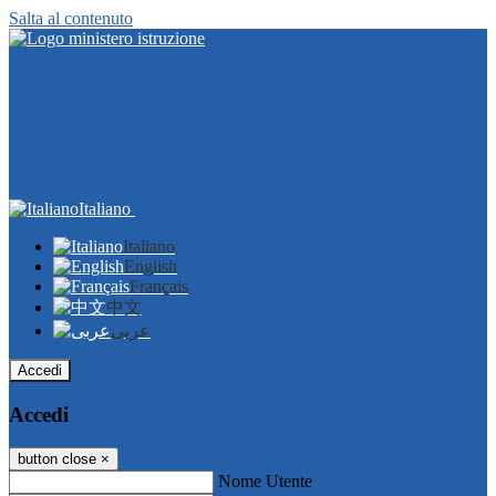
Salta al contenuto
Italiano
Italiano
English
Français
中文
عربى
Accedi
Accedi
button close
×
Nome Utente