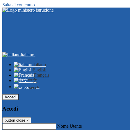
Salta al contenuto
Italiano
Italiano
English
Français
中文
عربى
Accedi
Accedi
button close
×
Nome Utente