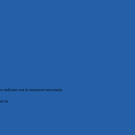
o indicato con le istruzioni necessarie.
ite la
Login Spaggiari