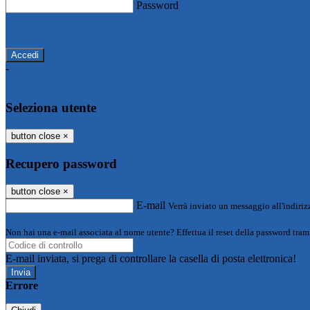
Password
Password dimenticata?
-
Entra con SPID
Entra con CIE
Seleziona utente
button close
×
Recupero password
button close
×
E-mail
Verrà inviato un messaggio all'indirizz
Non hai una e-mail associata al nome utente? Effettua il reset della password tram
E-mail inviata, si prega di controllare la casella di posta elettronica!
Errore