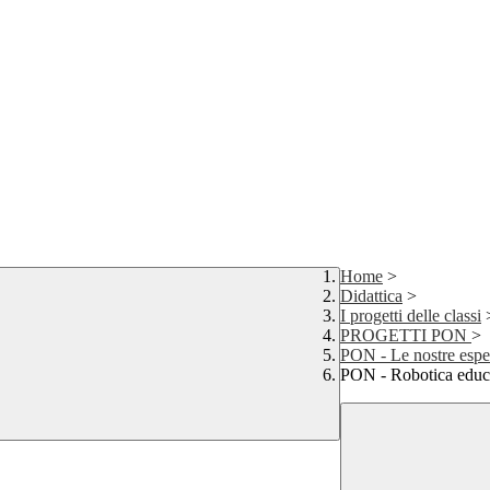
Home
>
Didattica
>
I progetti delle classi
PROGETTI PON
>
PON - Le nostre espe
PON - Robotica educ