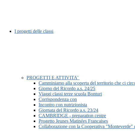
I progetti delle classi
PROGETTI E ATTIVITA'
Camminiamo alla scoperta del territorio che ci circ
Giorno del Ricordo a.s. 24/25
Viaggi classi terze scuola Bonturi
Corrispondenza con
Incontro con nutrizionista
Giornata del Ricordo a.s. 23/24
CAMBRIDGE - preparation centre
Progetto Jeunes Matinées Françaises
Collaborazione con la Cooperativa "Monteverde" 