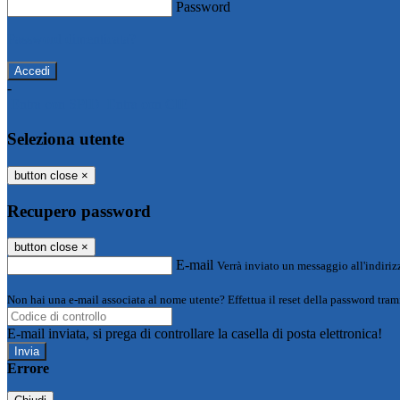
Password
Password dimenticata?
-
Entra con SPID
Entra con CIE
Seleziona utente
button close
×
Recupero password
button close
×
E-mail
Verrà inviato un messaggio all'indirizz
Non hai una e-mail associata al nome utente? Effettua il reset della password tram
E-mail inviata, si prega di controllare la casella di posta elettronica!
Errore