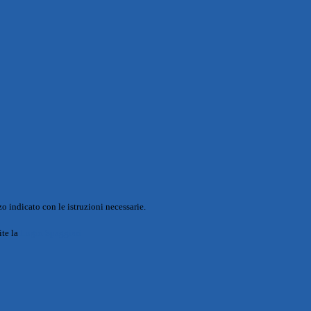
o indicato con le istruzioni necessarie.
ite la
Login Spaggiari