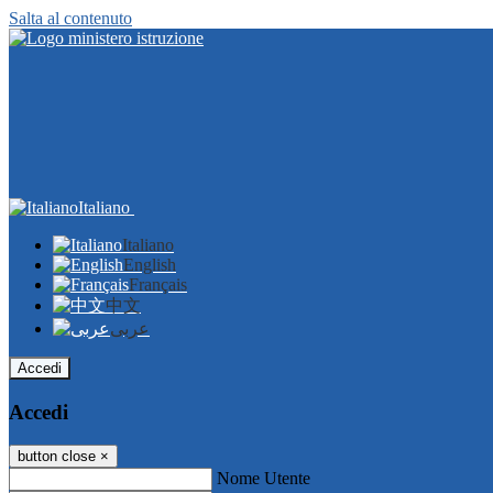
Salta al contenuto
Italiano
Italiano
English
Français
中文
عربى
Accedi
Accedi
button close
×
Nome Utente