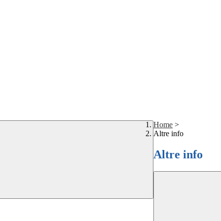
Home
>
Altre info
Altre info