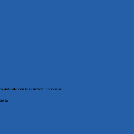
o indicato con le istruzioni necessarie.
ite la
Login Spaggiari