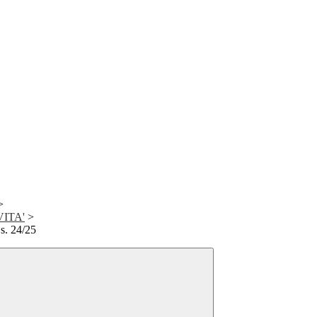
>
VITA'
>
s. 24/25