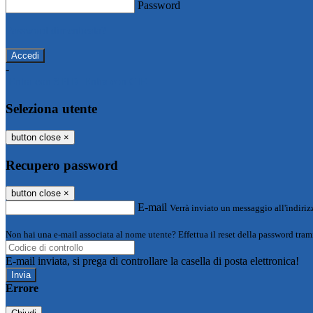
Password
Password dimenticata?
-
Entra con SPID
Entra con CIE
Seleziona utente
button close
×
Recupero password
button close
×
E-mail
Verrà inviato un messaggio all'indirizz
Non hai una e-mail associata al nome utente? Effettua il reset della password tram
E-mail inviata, si prega di controllare la casella di posta elettronica!
Errore