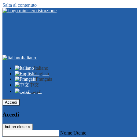
Salta al contenuto
Italiano
Italiano
English
Français
中文
عربى
Accedi
Accedi
button close
×
Nome Utente