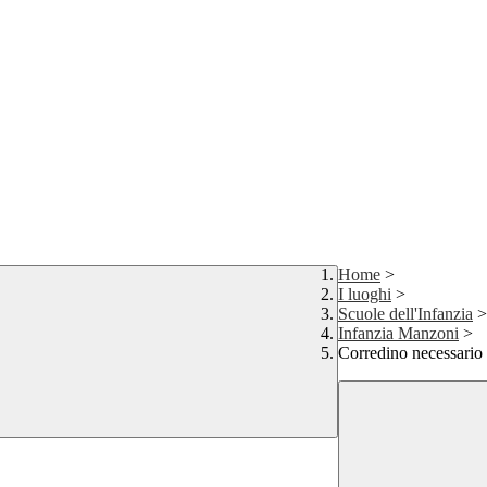
Home
>
I luoghi
>
Scuole dell'Infanzia
>
Infanzia Manzoni
>
Corredino necessario 