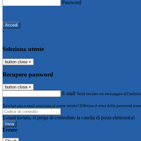
Password
Password dimenticata?
-
Entra con SPID
Entra con CIE
Seleziona utente
button close
×
Recupero password
button close
×
E-mail
Verrà inviato un messaggio all'indirizz
Non hai una e-mail associata al nome utente? Effettua il reset della password tram
E-mail inviata, si prega di controllare la casella di posta elettronica!
Errore