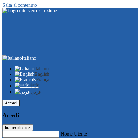
Salta al contenuto
Italiano
Italiano
English
Français
中文
عربى
Accedi
Accedi
button close
×
Nome Utente