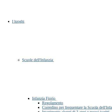
I luoghi
Scuole dell'Infanzia
Infanzia Fiorio
Regolamento
Corredino per frequentare la Scuola dell'Inf
Inserimento alunni di 3 anni e nuovi iscri