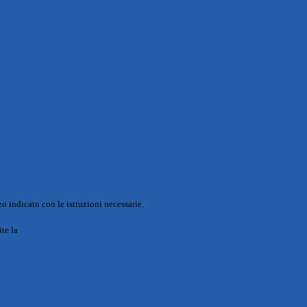
o indicato con le istruzioni necessarie.
ite la
Login Spaggiari