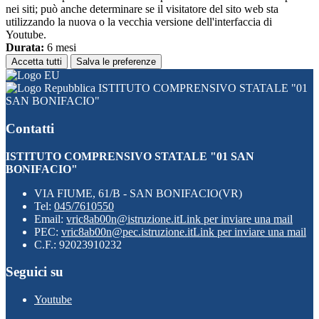
nei siti; può anche determinare se il visitatore del sito web sta
utilizzando la nuova o la vecchia versione dell'interfaccia di
Youtube.
Durata:
6 mesi
Accetta tutti
Salva le preferenze
ISTITUTO COMPRENSIVO STATALE "01
SAN BONIFACIO"
Contatti
ISTITUTO COMPRENSIVO STATALE "01 SAN
BONIFACIO"
VIA FIUME, 61/B - SAN BONIFACIO(VR)
Tel:
045/7610550
Email:
vric8ab00n@istruzione.it
Link per inviare una mail
PEC:
vric8ab00n@pec.istruzione.it
Link per inviare una mail
C.F.: 92023910232
Seguici su
Youtube