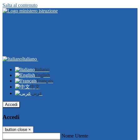
Salta al contenuto
Italiano
Italiano
English
Français
中文
عربى
Accedi
Accedi
button close
×
Nome Utente