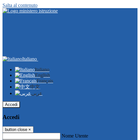
Salta al contenuto
Italiano
Italiano
English
Français
中文
عربى
Accedi
Accedi
button close
×
Nome Utente