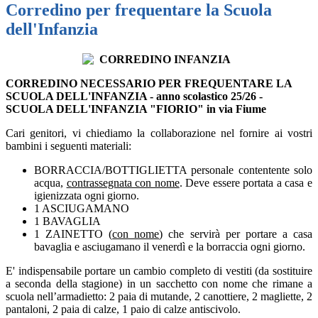
Corredino per frequentare la Scuola
dell'Infanzia
CORREDINO NECESSARIO PER FREQUENTARE LA
SCUOLA DELL'INFANZIA - anno scolastico 25/26 -
SCUOLA DELL'INFANZIA "FIORIO" in via Fiume
Cari genitori,
vi chiediamo la collaborazione nel fornire ai vostri
bambini i seguenti materiali:
BORRACCIA/BOTTIGLIETTA personale
contentente solo
acqua
,
contrassegnata con nome
. Deve essere portata a casa e
igienizzata ogni giorno.
1 ASCIUGAMANO
1 BAVAGLIA
1 ZAINETTO (
con nome
) che servirà per portare a casa
bavaglia e asciugamano il venerdì e la borraccia ogni giorno.
E' indispensabile portare un cambio completo di vestiti (da sostituire
a seconda della stagione) in un sacchetto con nome che rimane a
scuola nell’armadietto: 2 paia di mutande, 2 canottiere, 2 magliette, 2
pantaloni, 2 paia di calze, 1 paio di calze antiscivolo.