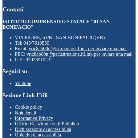
Contatti
ISTITUTO COMPRENSIVO STATALE "01 SAN
BONIFACIO"
VIA FIUME, 61/B - SAN BONIFACIO(VR)
Tel:
045/7610550
Email:
vric8ab00n@istruzione.it
Link per inviare una mail
PEC:
vric8ab00n@pec.istruzione.it
Link per inviare una mail
C.F.: 92023910232
Seguici su
Youtube
Sezione Link Utili
Cookie policy
Note legali
Informativa Privacy
Ufficio Relazioni con il Pubblico
Dichiarazione di accessibilità
Obiettivi di accessibilità