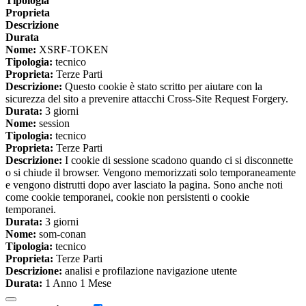
Tipologia
Proprieta
Descrizione
Durata
Nome:
XSRF-TOKEN
Tipologia:
tecnico
Proprieta:
Terze Parti
Descrizione:
Questo cookie è stato scritto per aiutare con la
sicurezza del sito a prevenire attacchi Cross-Site Request Forgery.
Durata:
3 giorni
Nome:
session
Tipologia:
tecnico
Proprieta:
Terze Parti
Descrizione:
I cookie di sessione scadono quando ci si disconnette
o si chiude il browser. Vengono memorizzati solo temporaneamente
e vengono distrutti dopo aver lasciato la pagina. Sono anche noti
come cookie temporanei, cookie non persistenti o cookie
temporanei.
Durata:
3 giorni
Nome:
som-conan
Tipologia:
tecnico
Proprieta:
Terze Parti
Descrizione:
analisi e profilazione navigazione utente
Durata:
1 Anno 1 Mese