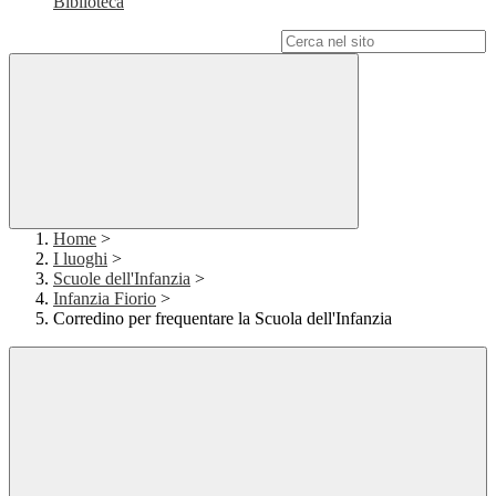
Biblioteca
Campo di ricerca per le pagine del sito
Home
>
I luoghi
>
Scuole dell'Infanzia
>
Infanzia Fiorio
>
Corredino per frequentare la Scuola dell'Infanzia