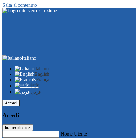
Salta al contenuto
Italiano
Italiano
English
Français
中文
عربى
Accedi
Accedi
button close
×
Nome Utente