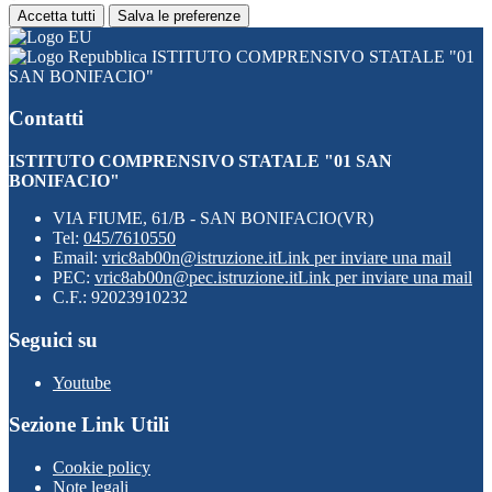
Accetta tutti
Salva le preferenze
ISTITUTO COMPRENSIVO STATALE "01
SAN BONIFACIO"
Contatti
ISTITUTO COMPRENSIVO STATALE "01 SAN
BONIFACIO"
VIA FIUME, 61/B - SAN BONIFACIO(VR)
Tel:
045/7610550
Email:
vric8ab00n@istruzione.it
Link per inviare una mail
PEC:
vric8ab00n@pec.istruzione.it
Link per inviare una mail
C.F.: 92023910232
Seguici su
Youtube
Sezione Link Utili
Cookie policy
Note legali