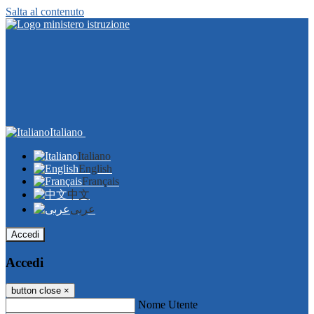
Salta al contenuto
Italiano
Italiano
English
Français
中文
عربى
Accedi
Accedi
button close
×
Nome Utente