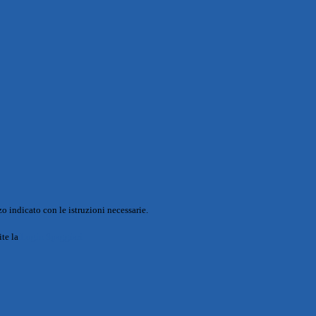
o indicato con le istruzioni necessarie.
ite la
Login Spaggiari