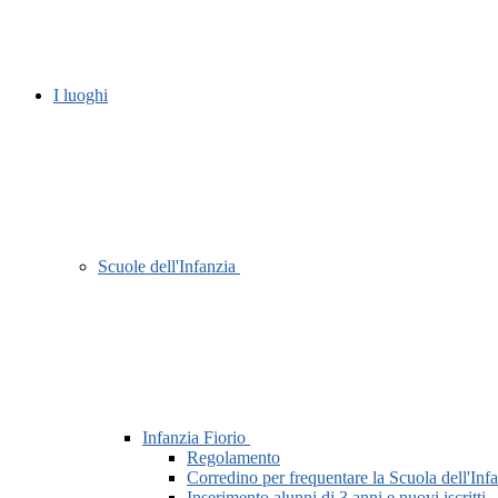
I luoghi
Scuole dell'Infanzia
Infanzia Fiorio
Regolamento
Corredino per frequentare la Scuola dell'Inf
Inserimento alunni di 3 anni e nuovi iscri