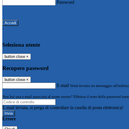
Password
Password dimenticata?
-
Entra con SPID
Entra con CIE
Seleziona utente
button close
×
Recupero password
button close
×
E-mail
Verrà inviato un messaggio all'indirizz
Non hai una e-mail associata al nome utente? Effettua il reset della password tram
E-mail inviata, si prega di controllare la casella di posta elettronica!
Errore