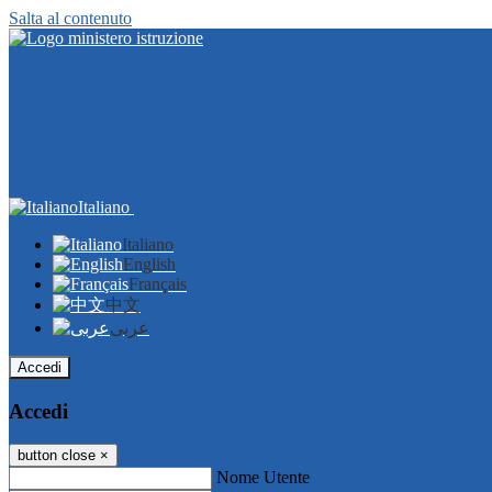
Salta al contenuto
Italiano
Italiano
English
Français
中文
عربى
Accedi
Accedi
button close
×
Nome Utente