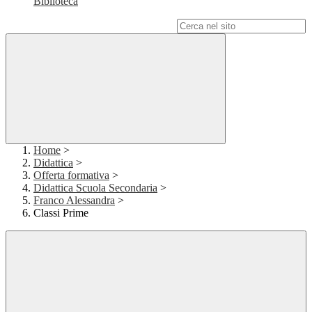
Biblioteca
Campo di ricerca per le pagine del sito
Home
>
Didattica
>
Offerta formativa
>
Didattica Scuola Secondaria
>
Franco Alessandra
>
Classi Prime