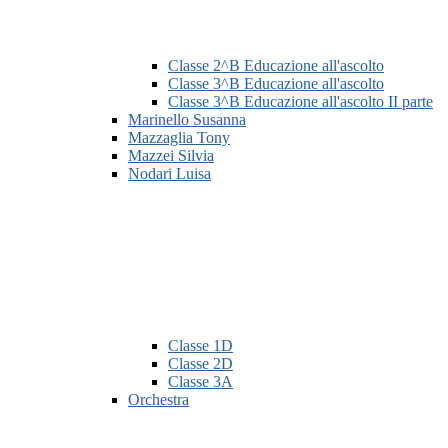
Classe 2^B Educazione all'ascolto
Classe 3^B Educazione all'ascolto
Classe 3^B Educazione all'ascolto II parte
Marinello Susanna
Mazzaglia Tony
Mazzei Silvia
Nodari Luisa
Classe 1D
Classe 2D
Classe 3A
Orchestra