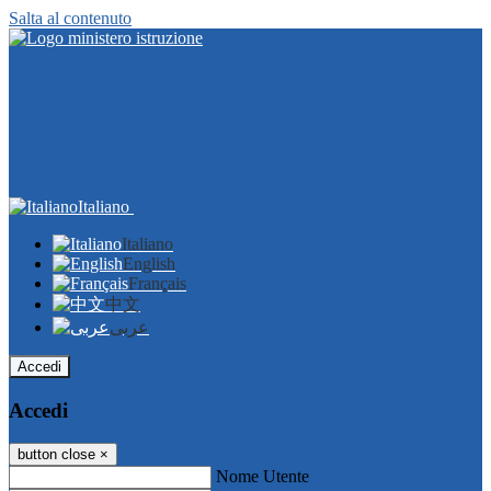
Salta al contenuto
Italiano
Italiano
English
Français
中文
عربى
Accedi
Accedi
button close
×
Nome Utente