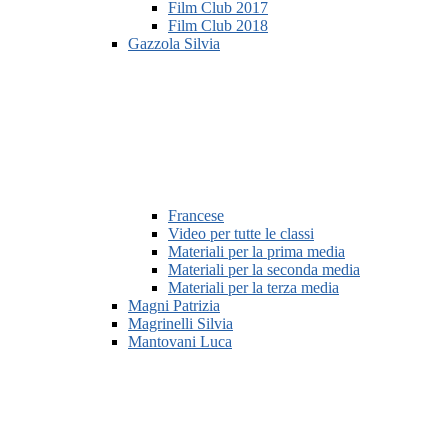
Film Club 2017
Film Club 2018
Gazzola Silvia
Francese
Video per tutte le classi
Materiali per la prima media
Materiali per la seconda media
Materiali per la terza media
Magni Patrizia
Magrinelli Silvia
Mantovani Luca