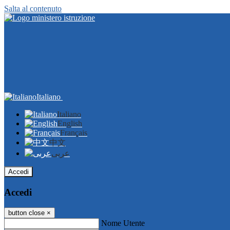
Salta al contenuto
Italiano
Italiano
English
Français
中文
عربى
Accedi
Accedi
button close
×
Nome Utente