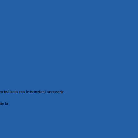
o indicato con le istruzioni necessarie.
ite la
Login Spaggiari