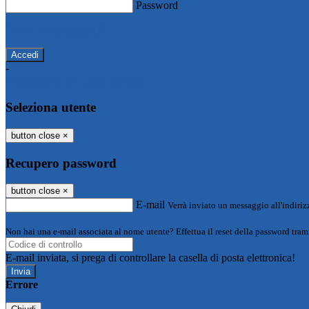
Password
Password dimenticata?
-
Entra con SPID
Entra con CIE
Seleziona utente
button close
×
Recupero password
button close
×
E-mail
Verrà inviato un messaggio all'indirizz
Non hai una e-mail associata al nome utente? Effettua il reset della password tram
E-mail inviata, si prega di controllare la casella di posta elettronica!
Errore