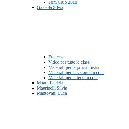
Film Club 2018
Gazzola Silvia
Francese
Video per tutte le classi
Materiali per la prima media
Materiali per la seconda media
Materiali per la terza media
Magni Patrizia
Magrinelli Silvia
Mantovani Luca