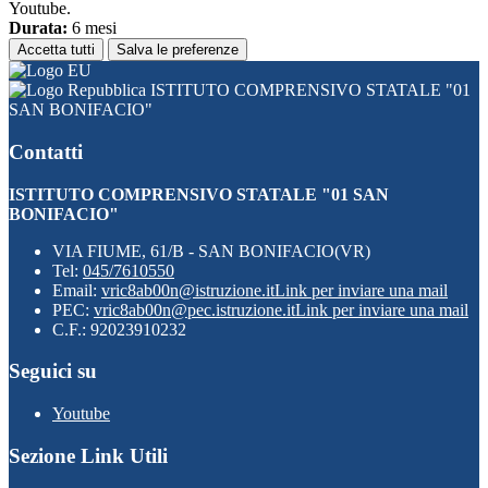
Youtube.
Durata:
6 mesi
Accetta tutti
Salva le preferenze
ISTITUTO COMPRENSIVO STATALE "01
SAN BONIFACIO"
Contatti
ISTITUTO COMPRENSIVO STATALE "01 SAN
BONIFACIO"
VIA FIUME, 61/B - SAN BONIFACIO(VR)
Tel:
045/7610550
Email:
vric8ab00n@istruzione.it
Link per inviare una mail
PEC:
vric8ab00n@pec.istruzione.it
Link per inviare una mail
C.F.: 92023910232
Seguici su
Youtube
Sezione Link Utili