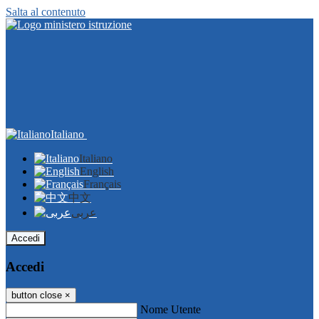
Salta al contenuto
Italiano
Italiano
English
Français
中文
عربى
Accedi
Accedi
button close
×
Nome Utente