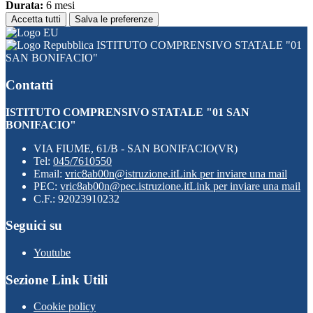
Durata:
6 mesi
Accetta tutti
Salva le preferenze
ISTITUTO COMPRENSIVO STATALE "01
SAN BONIFACIO"
Contatti
ISTITUTO COMPRENSIVO STATALE "01 SAN
BONIFACIO"
VIA FIUME, 61/B - SAN BONIFACIO(VR)
Tel:
045/7610550
Email:
vric8ab00n@istruzione.it
Link per inviare una mail
PEC:
vric8ab00n@pec.istruzione.it
Link per inviare una mail
C.F.: 92023910232
Seguici su
Youtube
Sezione Link Utili
Cookie policy