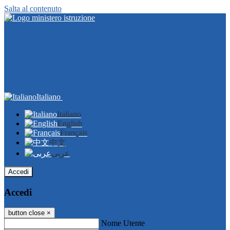
Salta al contenuto
Italiano
Italiano
English
Français
中文
عربى
Accedi
Accedi
button close
×
Nome Utente