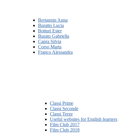
Bertagnin Anna
Buratto Lucia
Botturi Ester
Burato Gabriella
Capra Silvia
Corso Marta
Franco Alessandra
Classi Prime
Classi Seconde
Classi Terze
Useful websites for English learners
Film Club 2017
Film Club 2018