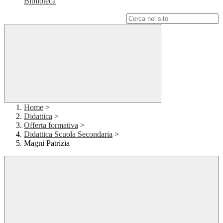
Biblioteca
Campo di ricerca per le pagine del sito
Home
>
Didattica
>
Offerta formativa
>
Didattica Scuola Secondaria
>
Magni Patrizia