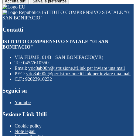
Accetta tutti
Salva le preferenze
ISTITUTO COMPRENSIVO STATALE "01
SAN BONIFACIO"
Contatti
ISTITUTO COMPRENSIVO STATALE "01 SAN
BONIFACIO"
VIA FIUME, 61/B - SAN BONIFACIO(VR)
Tel:
045/7610550
Email:
vric8ab00n@istruzione.it
Link per inviare una mail
PEC:
vric8ab00n@pec.istruzione.it
Link per inviare una mail
C.F.: 92023910232
Seguici su
Youtube
Sezione Link Utili
Cookie policy
Note legali