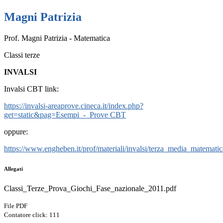
Magni Patrizia
Prof. Magni Patrizia - Matematica
Classi terze
INVALSI
Invalsi CBT link:
https://invalsi-areaprove.cineca.it/index.php?
get=static&pag=Esempi_-_Prove CBT
oppure:
https://www.engheben.it/prof/materiali/invalsi/terza_media_matemati
Allegati
Classi_Terze_Prova_Giochi_Fase_nazionale_2011.pdf
File PDF
Contatore click: 111