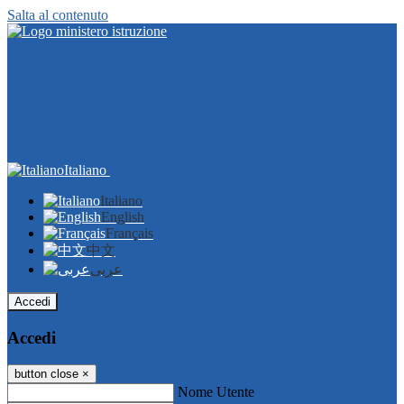
Salta al contenuto
Italiano
Italiano
English
Français
中文
عربى
Accedi
Accedi
button close
×
Nome Utente