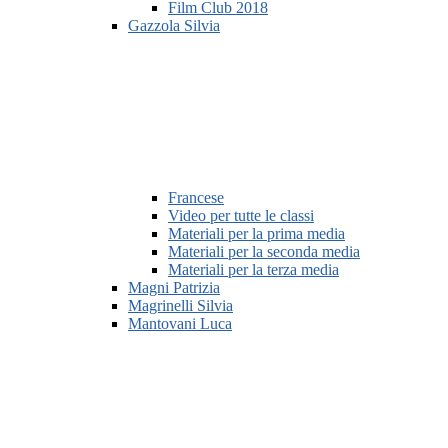
Film Club 2018
Gazzola Silvia
Francese
Video per tutte le classi
Materiali per la prima media
Materiali per la seconda media
Materiali per la terza media
Magni Patrizia
Magrinelli Silvia
Mantovani Luca