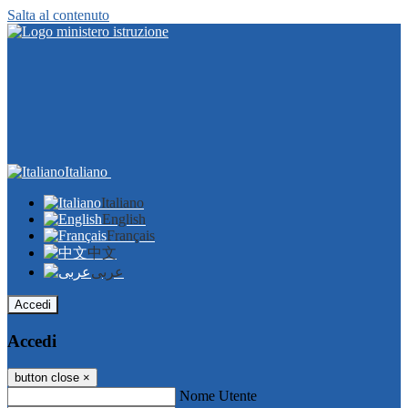
Salta al contenuto
Italiano
Italiano
English
Français
中文
عربى
Accedi
Accedi
button close
×
Nome Utente