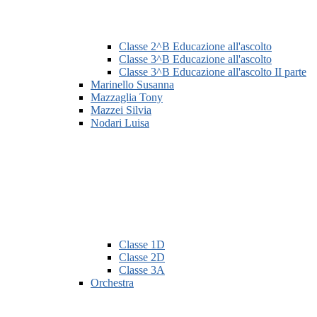
Classe 2^B Educazione all'ascolto
Classe 3^B Educazione all'ascolto
Classe 3^B Educazione all'ascolto II parte
Marinello Susanna
Mazzaglia Tony
Mazzei Silvia
Nodari Luisa
Classe 1D
Classe 2D
Classe 3A
Orchestra