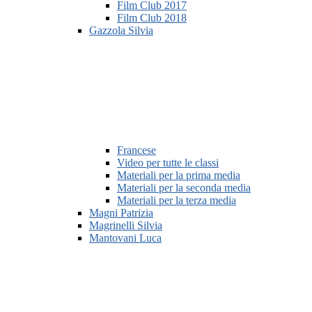
Film Club 2017
Film Club 2018
Gazzola Silvia
Francese
Video per tutte le classi
Materiali per la prima media
Materiali per la seconda media
Materiali per la terza media
Magni Patrizia
Magrinelli Silvia
Mantovani Luca