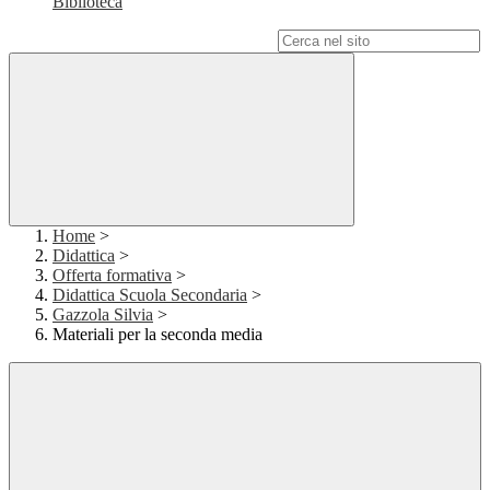
Biblioteca
Campo di ricerca per le pagine del sito
Home
>
Didattica
>
Offerta formativa
>
Didattica Scuola Secondaria
>
Gazzola Silvia
>
Materiali per la seconda media