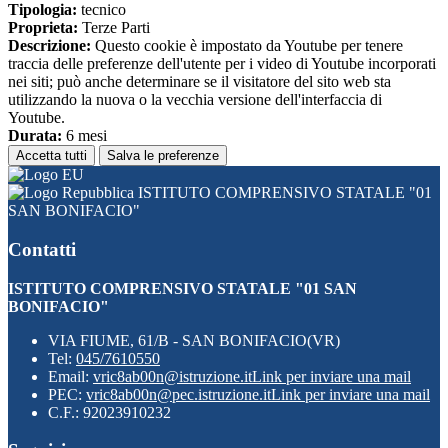
Tipologia:
tecnico
Proprieta:
Terze Parti
Descrizione:
Questo cookie è impostato da Youtube per tenere
traccia delle preferenze dell'utente per i video di Youtube incorporati
nei siti; può anche determinare se il visitatore del sito web sta
utilizzando la nuova o la vecchia versione dell'interfaccia di
Youtube.
Durata:
6 mesi
Accetta tutti
Salva le preferenze
ISTITUTO COMPRENSIVO STATALE "01
SAN BONIFACIO"
Contatti
ISTITUTO COMPRENSIVO STATALE "01 SAN
BONIFACIO"
VIA FIUME, 61/B - SAN BONIFACIO(VR)
Tel:
045/7610550
Email:
vric8ab00n@istruzione.it
Link per inviare una mail
PEC:
vric8ab00n@pec.istruzione.it
Link per inviare una mail
C.F.: 92023910232