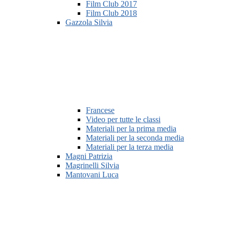
Film Club 2017
Film Club 2018
Gazzola Silvia
Francese
Video per tutte le classi
Materiali per la prima media
Materiali per la seconda media
Materiali per la terza media
Magni Patrizia
Magrinelli Silvia
Mantovani Luca