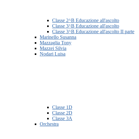
Classe 2^B Educazione all'ascolto
Classe 3^B Educazione all'ascolto
Classe 3^B Educazione all'ascolto II parte
Marinello Susanna
Mazzaglia Tony
Mazzei Silvia
Nodari Luisa
Classe 1D
Classe 2D
Classe 3A
Orchestra