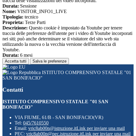
traccia delle visualizzazioni dei video incorporati.
Durata:
Sessione
Nome:
VISITOR_INFO1_LIVE
Tipologia:
tecnico
Proprieta:
Terze Parti
Descrizione:
Questo cookie è impostato da Youtube per tenere
traccia delle preferenze dell'utente per i video di Youtube incorporati
nei siti; può anche determinare se il visitatore del sito web sta
utilizzando la nuova o la vecchia versione dell'interfaccia di
Youtube.
Durata:
6 mesi
Accetta tutti
Salva le preferenze
ISTITUTO COMPRENSIVO STATALE "01
SAN BONIFACIO"
Contatti
ISTITUTO COMPRENSIVO STATALE "01 SAN
BONIFACIO"
VIA FIUME, 61/B - SAN BONIFACIO(VR)
Tel:
045/7610550
Email:
vric8ab00n@istruzione.it
Link per inviare una mail
PEC:
vric8ab00n@pec.istruzione.it
Link per inviare una mail