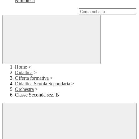
Biblioteca
Campo di ricerca per le pagine del sito
Home
>
Didattica
>
Offerta formativa
>
Didattica Scuola Secondaria
>
Orchestra
>
Classe Seconda sez. B