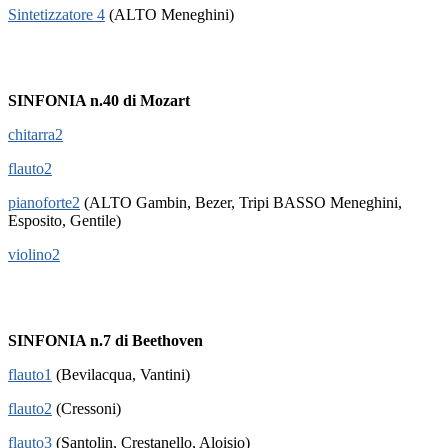
Sintetizzatore 4
(ALTO Meneghini)
SINFONIA n.40 di Mozart
chitarra2
flauto2
pianoforte2
(ALTO Gambin, Bezer, Tripi BASSO Meneghini,
Esposito, Gentile)
violino2
SINFONIA n.7 di Beethoven
flauto1
(Bevilacqua, Vantini)
flauto2
(Cressoni)
flauto3
(Santolin, Crestanello, Aloisio)