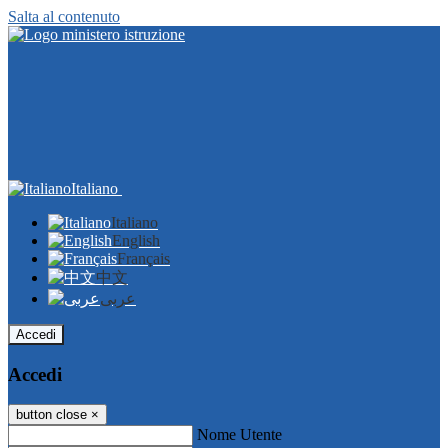
Salta al contenuto
Italiano
Italiano
English
Français
中文
عربى
Accedi
Accedi
button close
×
Nome Utente