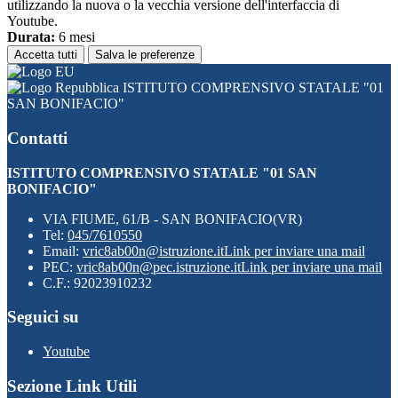
utilizzando la nuova o la vecchia versione dell'interfaccia di
Youtube.
Durata:
6 mesi
Accetta tutti
Salva le preferenze
ISTITUTO COMPRENSIVO STATALE "01
SAN BONIFACIO"
Contatti
ISTITUTO COMPRENSIVO STATALE "01 SAN
BONIFACIO"
VIA FIUME, 61/B - SAN BONIFACIO(VR)
Tel:
045/7610550
Email:
vric8ab00n@istruzione.it
Link per inviare una mail
PEC:
vric8ab00n@pec.istruzione.it
Link per inviare una mail
C.F.: 92023910232
Seguici su
Youtube
Sezione Link Utili