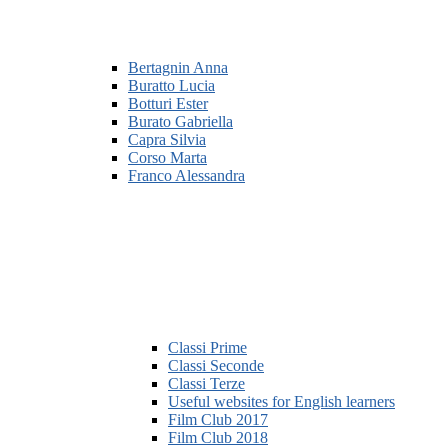
Bertagnin Anna
Buratto Lucia
Botturi Ester
Burato Gabriella
Capra Silvia
Corso Marta
Franco Alessandra
Classi Prime
Classi Seconde
Classi Terze
Useful websites for English learners
Film Club 2017
Film Club 2018