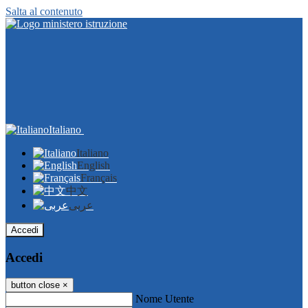
Salta al contenuto
Italiano
Italiano
English
Français
中文
عربى
Accedi
Accedi
button close
×
Nome Utente