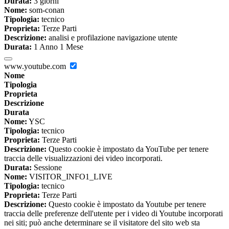
Durata:
3 giorni
Nome:
som-conan
Tipologia:
tecnico
Proprieta:
Terze Parti
Descrizione:
analisi e profilazione navigazione utente
Durata:
1 Anno 1 Mese
www.youtube.com
Nome
Tipologia
Proprieta
Descrizione
Durata
Nome:
YSC
Tipologia:
tecnico
Proprieta:
Terze Parti
Descrizione:
Questo cookie è impostato da YouTube per tenere
traccia delle visualizzazioni dei video incorporati.
Durata:
Sessione
Nome:
VISITOR_INFO1_LIVE
Tipologia:
tecnico
Proprieta:
Terze Parti
Descrizione:
Questo cookie è impostato da Youtube per tenere
traccia delle preferenze dell'utente per i video di Youtube incorporati
nei siti; può anche determinare se il visitatore del sito web sta