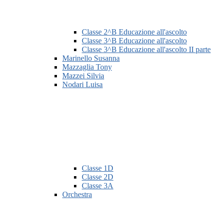
Classe 2^B Educazione all'ascolto
Classe 3^B Educazione all'ascolto
Classe 3^B Educazione all'ascolto II parte
Marinello Susanna
Mazzaglia Tony
Mazzei Silvia
Nodari Luisa
Classe 1D
Classe 2D
Classe 3A
Orchestra