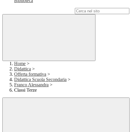
Biblioteca
Campo di ricerca per le pagine del sito
Home
>
Didattica
>
Offerta formativa
>
Didattica Scuola Secondaria
>
Franco Alessandra
>
Classi Terze