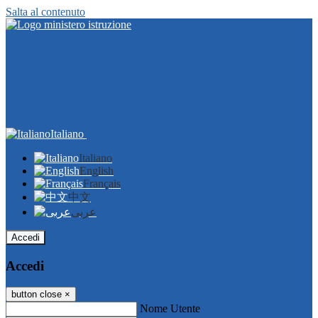
Salta al contenuto
Italiano
Italiano
English
Français
中文
عربى
Accedi
Accedi
button close
×
Nome Utente