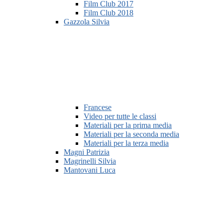
Film Club 2017
Film Club 2018
Gazzola Silvia
Francese
Video per tutte le classi
Materiali per la prima media
Materiali per la seconda media
Materiali per la terza media
Magni Patrizia
Magrinelli Silvia
Mantovani Luca