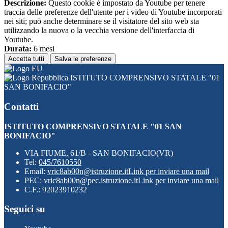
Descrizione:
Questo cookie è impostato da Youtube per tenere
traccia delle preferenze dell'utente per i video di Youtube incorporati
nei siti; può anche determinare se il visitatore del sito web sta
utilizzando la nuova o la vecchia versione dell'interfaccia di
Youtube.
Durata:
6 mesi
Accetta tutti
Salva le preferenze
ISTITUTO COMPRENSIVO STATALE "01
SAN BONIFACIO"
Contatti
ISTITUTO COMPRENSIVO STATALE "01 SAN
BONIFACIO"
VIA FIUME, 61/B - SAN BONIFACIO(VR)
Tel:
045/7610550
Email:
vric8ab00n@istruzione.it
Link per inviare una mail
PEC:
vric8ab00n@pec.istruzione.it
Link per inviare una mail
C.F.: 92023910232
Seguici su