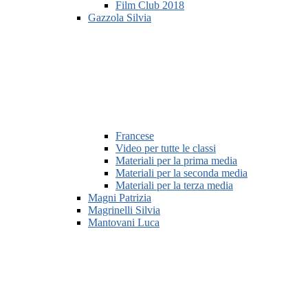
Film Club 2018
Gazzola Silvia
Francese
Video per tutte le classi
Materiali per la prima media
Materiali per la seconda media
Materiali per la terza media
Magni Patrizia
Magrinelli Silvia
Mantovani Luca