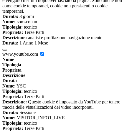
e vengono distrutti dopo aver lasciato la pagina. Sono anche noti
come cookie temporanei, cookie non persistenti o cookie
temporanei.
Durata:
3 giorni
Nome:
som-conan
Tipologia:
tecnico
Proprieta:
Terze Parti
Descrizione:
analisi e profilazione navigazione utente
Durata:
1 Anno 1 Mese
www.youtube.com
Nome
Tipologia
Proprieta
Descrizione
Durata
Nome:
YSC
Tipologia:
tecnico
Proprieta:
Terze Parti
Descrizione:
Questo cookie è impostato da YouTube per tenere
traccia delle visualizzazioni dei video incorporati.
Durata:
Sessione
Nome:
VISITOR_INFO1_LIVE
Tipologia:
tecnico
Proprieta:
Terze Parti