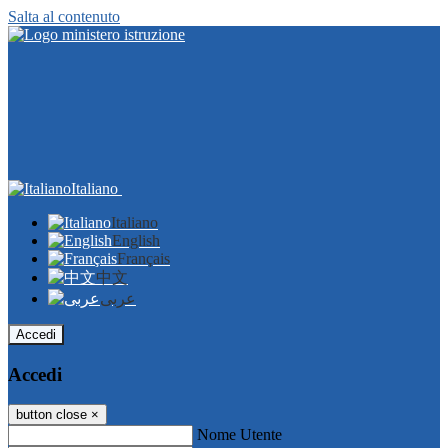
Salta al contenuto
Italiano
Italiano
English
Français
中文
عربى
Accedi
Accedi
button close
×
Nome Utente