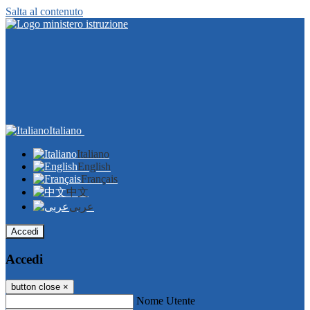
Salta al contenuto
Italiano
Italiano
English
Français
中文
عربى
Accedi
Accedi
button close
×
Nome Utente