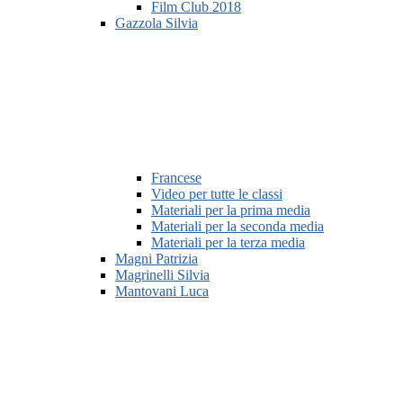
Film Club 2018
Gazzola Silvia
Francese
Video per tutte le classi
Materiali per la prima media
Materiali per la seconda media
Materiali per la terza media
Magni Patrizia
Magrinelli Silvia
Mantovani Luca