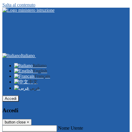
Salta al contenuto
Italiano
Italiano
English
Français
中文
عربى
Accedi
Accedi
button close
×
Nome Utente