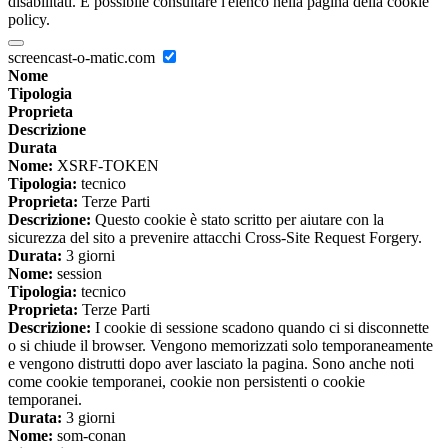
disabilitati. È possibile consultare l'elenco nella pagina della cookie
policy.
screencast-o-matic.com
Nome
Tipologia
Proprieta
Descrizione
Durata
Nome:
XSRF-TOKEN
Tipologia:
tecnico
Proprieta:
Terze Parti
Descrizione:
Questo cookie è stato scritto per aiutare con la
sicurezza del sito a prevenire attacchi Cross-Site Request Forgery.
Durata:
3 giorni
Nome:
session
Tipologia:
tecnico
Proprieta:
Terze Parti
Descrizione:
I cookie di sessione scadono quando ci si disconnette
o si chiude il browser. Vengono memorizzati solo temporaneamente
e vengono distrutti dopo aver lasciato la pagina. Sono anche noti
come cookie temporanei, cookie non persistenti o cookie
temporanei.
Durata:
3 giorni
Nome:
som-conan