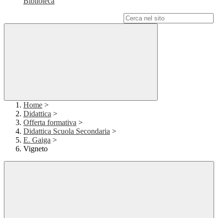
Biblioteca
Campo di ricerca per le pagine del sito
Home
>
Didattica
>
Offerta formativa
>
Didattica Scuola Secondaria
>
E. Gaiga
>
Vigneto