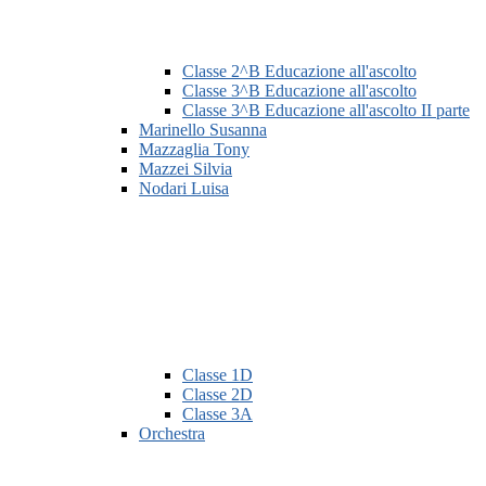
Classe 2^B Educazione all'ascolto
Classe 3^B Educazione all'ascolto
Classe 3^B Educazione all'ascolto II parte
Marinello Susanna
Mazzaglia Tony
Mazzei Silvia
Nodari Luisa
Classe 1D
Classe 2D
Classe 3A
Orchestra