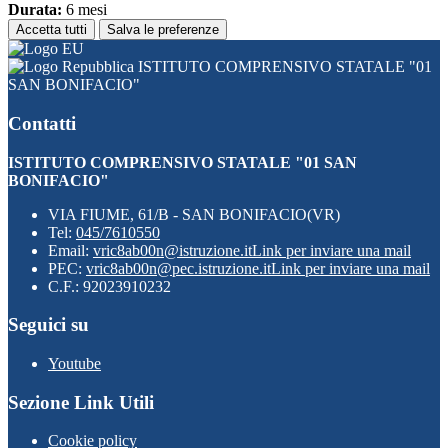
Durata:
6 mesi
Accetta tutti
Salva le preferenze
ISTITUTO COMPRENSIVO STATALE "01
SAN BONIFACIO"
Contatti
ISTITUTO COMPRENSIVO STATALE "01 SAN
BONIFACIO"
VIA FIUME, 61/B - SAN BONIFACIO(VR)
Tel:
045/7610550
Email:
vric8ab00n@istruzione.it
Link per inviare una mail
PEC:
vric8ab00n@pec.istruzione.it
Link per inviare una mail
C.F.: 92023910232
Seguici su
Youtube
Sezione Link Utili
Cookie policy