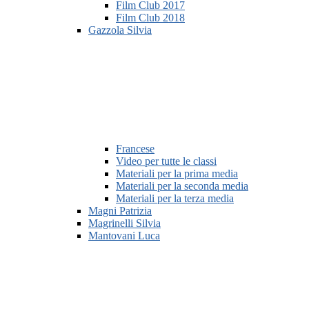
Film Club 2017
Film Club 2018
Gazzola Silvia
Francese
Video per tutte le classi
Materiali per la prima media
Materiali per la seconda media
Materiali per la terza media
Magni Patrizia
Magrinelli Silvia
Mantovani Luca