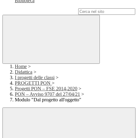
Biblioteca
Campo di ricerca per le pagine del sito
Home
>
Didattica
>
I progetti delle classi
>
PROGETTI PON
>
Progetti PON – FSE 2014-2020
>
PON – Avviso 9707 del 27/04/21
>
Modulo "Dal progetto all'oggetto"