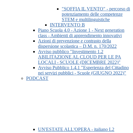
"SOFFIA IL VENTO" - percorso di
potenziamento delle competenze
STEM e multilinguistiche
INTERVENTO B
Piano Scuola 4.0 - Azione 1 - Next generation
class - Ambienti di apprendimento innovativi
Azioni di prevenzione e contrasto della
dispersione scolastica – D.M. n. 170/2022
Avviso pubblico "Investimento 1.2
ABILITAZIONE AL CLOUD PER LE PA
LOCALI - SCUOLE (DICEMBRE 2022)"
Avviso Pubblico 1.4.1 "Esperienza del Cittadino
nei servizi pubblici - Scuole (GIUGNO 2022)"
PODCAST
UN'ESTATE ALL'OPERA - italiano L2