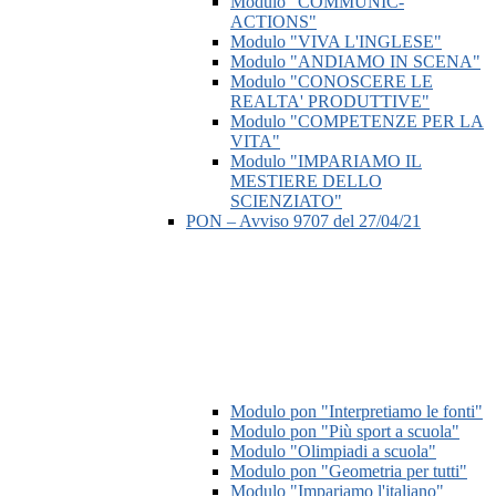
Modulo "COMMUNIC-
ACTIONS"
Modulo "VIVA L'INGLESE"
Modulo "ANDIAMO IN SCENA"
Modulo "CONOSCERE LE
REALTA' PRODUTTIVE"
Modulo "COMPETENZE PER LA
VITA"
Modulo "IMPARIAMO IL
MESTIERE DELLO
SCIENZIATO"
PON – Avviso 9707 del 27/04/21
Modulo pon "Interpretiamo le fonti"
Modulo pon "Più sport a scuola"
Modulo "Olimpiadi a scuola"
Modulo pon "Geometria per tutti"
Modulo "Impariamo l'italiano"