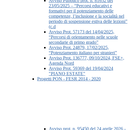
Avviso Pubblico prot. n. 81652 del
23/05/2025 – “Percorsi educativi e
formativi per il potenziamento delle
competenze, l’inclusione e la socialità nel
periodo di sospensione estiva delle lezioni”
(c.d
Avviso Prot. 57173 del 14/04/2025,
“Percorsi di orientamento nelle scuole
secondarie di primo grado”
Avviso Prot. 24879, 17/02/2025,
“Potenziamento italiano per stranieri”
Avviso Prot. 136777, 09/10/2024, FSE+,
Agenda Nord
Avviso Prot. 59369 del 19/04/2024
"PIANO ESTATE"
Progetti PON - FESR 2014 - 2020
Avviso prot. n. 95450 del 24 aprile 2026 -