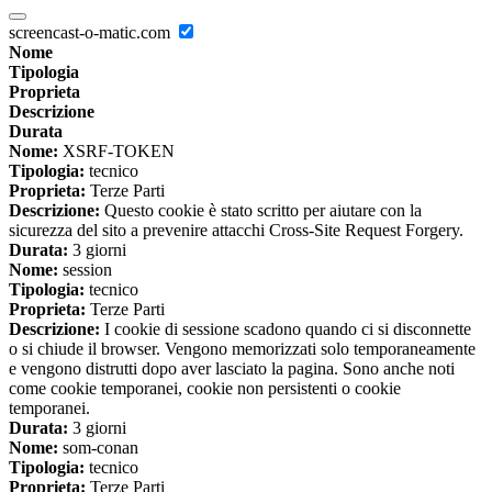
screencast-o-matic.com
Nome
Tipologia
Proprieta
Descrizione
Durata
Nome:
XSRF-TOKEN
Tipologia:
tecnico
Proprieta:
Terze Parti
Descrizione:
Questo cookie è stato scritto per aiutare con la
sicurezza del sito a prevenire attacchi Cross-Site Request Forgery.
Durata:
3 giorni
Nome:
session
Tipologia:
tecnico
Proprieta:
Terze Parti
Descrizione:
I cookie di sessione scadono quando ci si disconnette
o si chiude il browser. Vengono memorizzati solo temporaneamente
e vengono distrutti dopo aver lasciato la pagina. Sono anche noti
come cookie temporanei, cookie non persistenti o cookie
temporanei.
Durata:
3 giorni
Nome:
som-conan
Tipologia:
tecnico
Proprieta:
Terze Parti