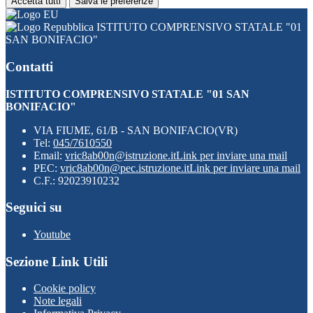
Accetta tutti
Salva le preferenze
ISTITUTO COMPRENSIVO STATALE "01
SAN BONIFACIO"
Contatti
ISTITUTO COMPRENSIVO STATALE "01 SAN
BONIFACIO"
VIA FIUME, 61/B - SAN BONIFACIO(VR)
Tel:
045/7610550
Email:
vric8ab00n@istruzione.it
Link per inviare una mail
PEC:
vric8ab00n@pec.istruzione.it
Link per inviare una mail
C.F.: 92023910232
Seguici su
Youtube
Sezione Link Utili
Cookie policy
Note legali