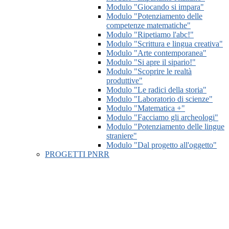
Modulo "Giocando si impara"
Modulo "Potenziamento delle
competenze matematiche"
Modulo "Ripetiamo l'abc!"
Modulo "Scrittura e lingua creativa"
Modulo "Arte contemporanea"
Modulo "Si apre il sipario!"
Modulo "Scoprire le realtà
produttive"
Modulo "Le radici della storia"
Modulo "Laboratorio di scienze"
Modulo "Matematica +"
Modulo "Facciamo gli archeologi"
Modulo "Potenziamento delle lingue
straniere"
Modulo "Dal progetto all'oggetto"
PROGETTI PNRR