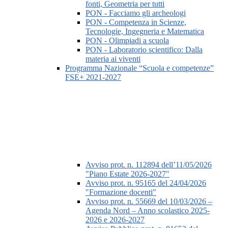
fonti, Geometria per tutti
PON - Facciamo gli archeologi
PON - Competenza in Scienze,
Tecnologie, Ingegneria e Matematica
PON - Olimpiadi a scuola
PON - Laboratorio scientifico: Dalla
materia ai viventi
Programma Nazionale “Scuola e competenze”
FSE+ 2021-2027
Avviso prot. n. 112894 dell’11/05/2026
"Piano Estate 2026-2027"
Avviso prot. n. 95165 del 24/04/2026
"Formazione docenti"
Avviso prot. n. 55669 del 10/03/2026 –
Agenda Nord – Anno scolastico 2025-
2026 e 2026-2027