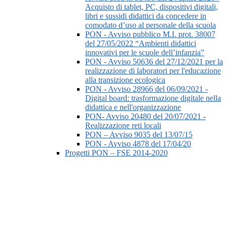
Acquisto di tablet, PC, dispositivi digitali,
libri e sussidi didattici da concedere in
comodato d’uso al personale della scuola
PON - Avviso pubblico M.I. prot. 38007
del 27/05/2022 “Ambienti didattici
innovativi per le scuole dell’infanzia”
PON - Avviso 50636 del 27/12/2021 per la
realizzazione di laboratori per l'educazione
alla transizione ecologica
PON - Avviso 28966 del 06/09/2021 -
Digital board: trasformazione digitale nella
didattica e nell'organizzazione
PON- Avviso 20480 del 20/07/2021 -
Realizzazione reti locali
PON – Avviso 9035 del 13/07/15
PON - Avviso 4878 del 17/04/20
Progetti PON – FSE 2014-2020