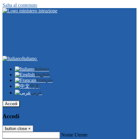
Salta al contenuto
Italiano
Italiano
English
Français
中文
عربى
Accedi
Accedi
button close
×
Nome Utente