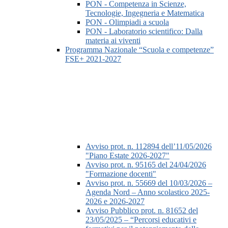
PON - Competenza in Scienze,
Tecnologie, Ingegneria e Matematica
PON - Olimpiadi a scuola
PON - Laboratorio scientifico: Dalla
materia ai viventi
Programma Nazionale “Scuola e competenze”
FSE+ 2021-2027
Avviso prot. n. 112894 dell’11/05/2026
"Piano Estate 2026-2027"
Avviso prot. n. 95165 del 24/04/2026
"Formazione docenti"
Avviso prot. n. 55669 del 10/03/2026 –
Agenda Nord – Anno scolastico 2025-
2026 e 2026-2027
Avviso Pubblico prot. n. 81652 del
23/05/2025 – “Percorsi educativi e