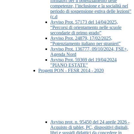
formativi per il potenziamento delle
competenze, l’inclusione e la socialità nel
periodo di sospensione estiva delle lezioni”
(c.d
Avviso Prot. 57173 del 14/04/2025,
“Percorsi di orientamento nelle scuole
secondarie di primo grado”
Avviso Prot. 24879, 17/02/2025,
“Potenziamento italiano per stranieri”
Avviso Prot. 136777, 09/10/2024, FSE+,
Agenda Nord
Avviso Prot. 59369 del 19/04/2024
"PIANO ESTATE"
Progetti PON - FESR 2014 - 2020
Avviso prot. n. 95450 del 24 aprile 2026 -
Acquisto di tablet, PC, dispositivi digitali,
libri e sussidi didattici da concedere in