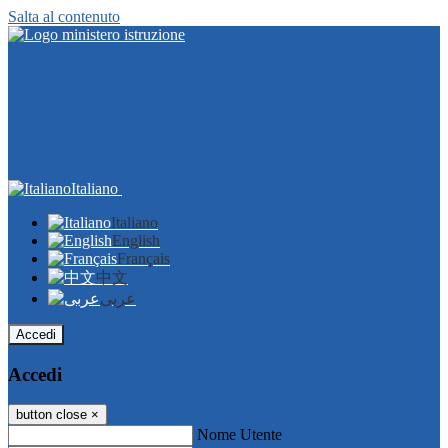
Salta al contenuto
Italiano
Italiano
English
Français
中文
عربى
Accedi
Accedi
button close
×
Nome Utente