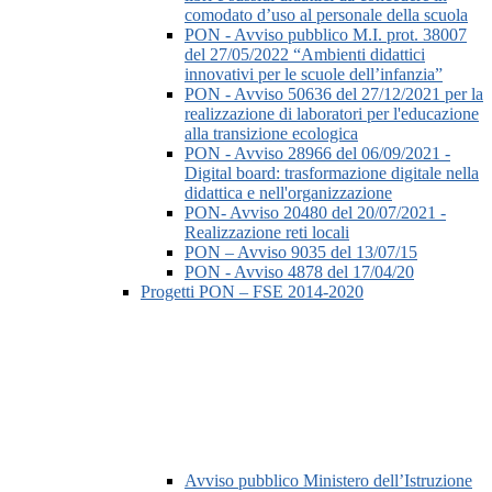
comodato d’uso al personale della scuola
PON - Avviso pubblico M.I. prot. 38007
del 27/05/2022 “Ambienti didattici
innovativi per le scuole dell’infanzia”
PON - Avviso 50636 del 27/12/2021 per la
realizzazione di laboratori per l'educazione
alla transizione ecologica
PON - Avviso 28966 del 06/09/2021 -
Digital board: trasformazione digitale nella
didattica e nell'organizzazione
PON- Avviso 20480 del 20/07/2021 -
Realizzazione reti locali
PON – Avviso 9035 del 13/07/15
PON - Avviso 4878 del 17/04/20
Progetti PON – FSE 2014-2020
Avviso pubblico Ministero dell’Istruzione