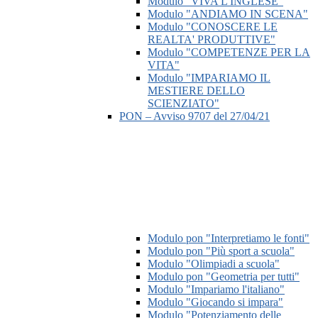
Modulo "VIVA L'INGLESE"
Modulo "ANDIAMO IN SCENA"
Modulo "CONOSCERE LE
REALTA' PRODUTTIVE"
Modulo "COMPETENZE PER LA
VITA"
Modulo "IMPARIAMO IL
MESTIERE DELLO
SCIENZIATO"
PON – Avviso 9707 del 27/04/21
Modulo pon "Interpretiamo le fonti"
Modulo pon "Più sport a scuola"
Modulo "Olimpiadi a scuola"
Modulo pon "Geometria per tutti"
Modulo "Impariamo l'italiano"
Modulo "Giocando si impara"
Modulo "Potenziamento delle