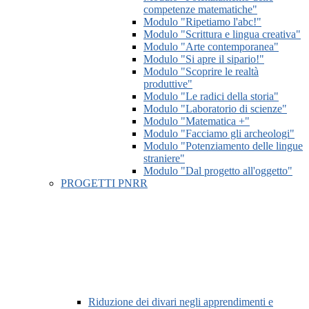
competenze matematiche"
Modulo "Ripetiamo l'abc!"
Modulo "Scrittura e lingua creativa"
Modulo "Arte contemporanea"
Modulo "Si apre il sipario!"
Modulo "Scoprire le realtà
produttive"
Modulo "Le radici della storia"
Modulo "Laboratorio di scienze"
Modulo "Matematica +"
Modulo "Facciamo gli archeologi"
Modulo "Potenziamento delle lingue
straniere"
Modulo "Dal progetto all'oggetto"
PROGETTI PNRR
Riduzione dei divari negli apprendimenti e