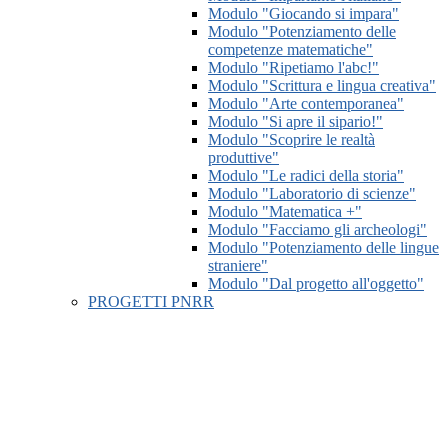
Modulo "Giocando si impara"
Modulo "Potenziamento delle
competenze matematiche"
Modulo "Ripetiamo l'abc!"
Modulo "Scrittura e lingua creativa"
Modulo "Arte contemporanea"
Modulo "Si apre il sipario!"
Modulo "Scoprire le realtà
produttive"
Modulo "Le radici della storia"
Modulo "Laboratorio di scienze"
Modulo "Matematica +"
Modulo "Facciamo gli archeologi"
Modulo "Potenziamento delle lingue
straniere"
Modulo "Dal progetto all'oggetto"
PROGETTI PNRR