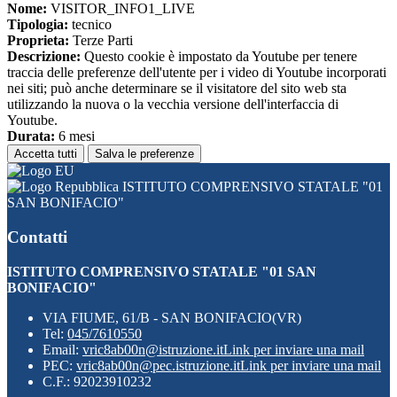
Nome:
VISITOR_INFO1_LIVE
Tipologia:
tecnico
Proprieta:
Terze Parti
Descrizione:
Questo cookie è impostato da Youtube per tenere
traccia delle preferenze dell'utente per i video di Youtube incorporati
nei siti; può anche determinare se il visitatore del sito web sta
utilizzando la nuova o la vecchia versione dell'interfaccia di
Youtube.
Durata:
6 mesi
Accetta tutti
Salva le preferenze
ISTITUTO COMPRENSIVO STATALE "01
SAN BONIFACIO"
Contatti
ISTITUTO COMPRENSIVO STATALE "01 SAN
BONIFACIO"
VIA FIUME, 61/B - SAN BONIFACIO(VR)
Tel:
045/7610550
Email:
vric8ab00n@istruzione.it
Link per inviare una mail
PEC:
vric8ab00n@pec.istruzione.it
Link per inviare una mail
C.F.: 92023910232