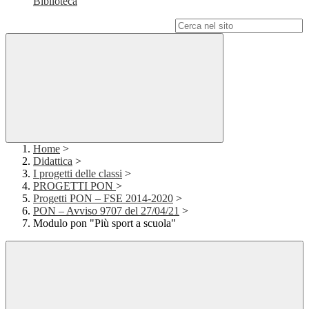
Biblioteca
Campo di ricerca per le pagine del sito
Home
>
Didattica
>
I progetti delle classi
>
PROGETTI PON
>
Progetti PON – FSE 2014-2020
>
PON – Avviso 9707 del 27/04/21
>
Modulo pon "Più sport a scuola"