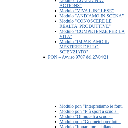
Modulo "COMMUNIC-
ACTIONS"
Modulo "VIVA L'INGLESE"
Modulo "ANDIAMO IN SCENA"
Modulo "CONOSCERE LE
REALTA' PRODUTTIVE"
Modulo "COMPETENZE PER LA
VITA"
Modulo "IMPARIAMO IL
MESTIERE DELLO
SCIENZIATO"
PON – Avviso 9707 del 27/04/21
Modulo pon "Interpretiamo le fonti"
Modulo pon "Più sport a scuola"
Modulo "Olimpiadi a scuola"
Modulo pon "Geometria per tutti"
Modulo "Impariamo l'italiano"