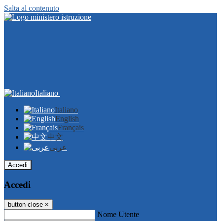
Salta al contenuto
Italiano
Italiano
English
Français
中文
عربى
Accedi
Accedi
button close
×
Nome Utente