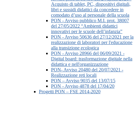
Acquisto di tablet, PC, dispositivi digitali,
libri e sussidi didattici da concedere in
comodato d’uso al personale della scuola
PON - Avviso pubblico M.I. prot. 38007
del 27/05/2022 “Ambienti didattici
innovativi per le scuole dell’infanzia”
PON - Avviso 50636 del 27/12/2021 per la
realizzazione di laboratori per l'educazione
alla transizione ecologica
PON - Avviso 28966 del 06/09/2021 -
Digital board: trasformazione digitale nella
didattica e nell'organizzazione
PON- Avviso 20480 del 20/07/2021 -
Realizzazione reti locali
PON – Avviso 9035 del 13/07/15
PON - Avviso 4878 del 17/04/20
Progetti PON – FSE 2014-2020