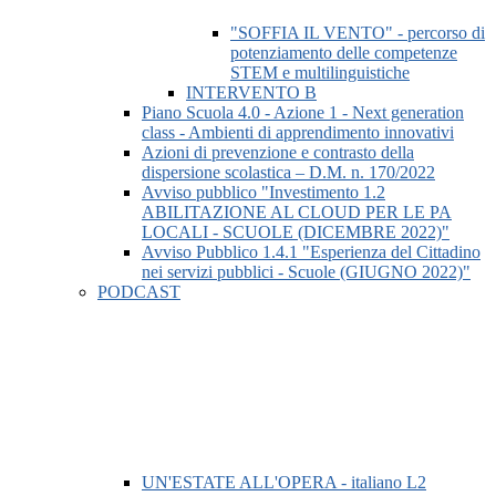
"SOFFIA IL VENTO" - percorso di
potenziamento delle competenze
STEM e multilinguistiche
INTERVENTO B
Piano Scuola 4.0 - Azione 1 - Next generation
class - Ambienti di apprendimento innovativi
Azioni di prevenzione e contrasto della
dispersione scolastica – D.M. n. 170/2022
Avviso pubblico "Investimento 1.2
ABILITAZIONE AL CLOUD PER LE PA
LOCALI - SCUOLE (DICEMBRE 2022)"
Avviso Pubblico 1.4.1 "Esperienza del Cittadino
nei servizi pubblici - Scuole (GIUGNO 2022)"
PODCAST
UN'ESTATE ALL'OPERA - italiano L2