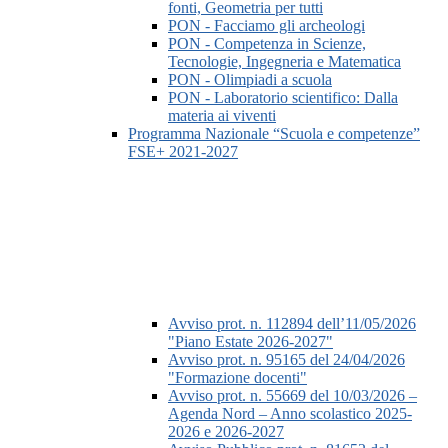
fonti, Geometria per tutti
PON - Facciamo gli archeologi
PON - Competenza in Scienze,
Tecnologie, Ingegneria e Matematica
PON - Olimpiadi a scuola
PON - Laboratorio scientifico: Dalla
materia ai viventi
Programma Nazionale “Scuola e competenze”
FSE+ 2021-2027
Avviso prot. n. 112894 dell’11/05/2026
"Piano Estate 2026-2027"
Avviso prot. n. 95165 del 24/04/2026
"Formazione docenti"
Avviso prot. n. 55669 del 10/03/2026 –
Agenda Nord – Anno scolastico 2025-
2026 e 2026-2027