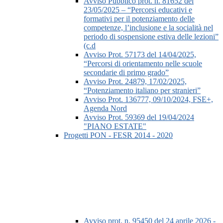
Avviso Pubblico prot. n. 81652 del
23/05/2025 – “Percorsi educativi e
formativi per il potenziamento delle
competenze, l’inclusione e la socialità nel
periodo di sospensione estiva delle lezioni”
(c.d
Avviso Prot. 57173 del 14/04/2025,
“Percorsi di orientamento nelle scuole
secondarie di primo grado”
Avviso Prot. 24879, 17/02/2025,
“Potenziamento italiano per stranieri”
Avviso Prot. 136777, 09/10/2024, FSE+,
Agenda Nord
Avviso Prot. 59369 del 19/04/2024
"PIANO ESTATE"
Progetti PON - FESR 2014 - 2020
Avviso prot. n. 95450 del 24 aprile 2026 -