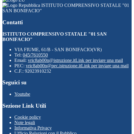
ISTITUTO COMPRENSIVO STATALE "01
SAN BONIFACIO"
Contatti
ISTITUTO COMPRENSIVO STATALE "01 SAN
BONIFACIO"
VIA FIUME, 61/B - SAN BONIFACIO(VR)
Tel:
045/7610550
Email:
vric8ab00n@istruzione.it
Link per inviare una mail
PEC:
vric8ab00n@pec.istruzione.it
Link per inviare una mail
C.F.: 92023910232
Seguici su
Youtube
Sezione Link Utili
Cookie policy
Note legali
Informativa Privacy
Ufficio Relazioni con il Pubblico