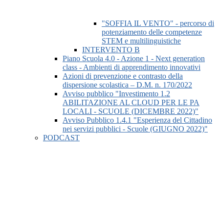
"SOFFIA IL VENTO" - percorso di
potenziamento delle competenze
STEM e multilinguistiche
INTERVENTO B
Piano Scuola 4.0 - Azione 1 - Next generation
class - Ambienti di apprendimento innovativi
Azioni di prevenzione e contrasto della
dispersione scolastica – D.M. n. 170/2022
Avviso pubblico "Investimento 1.2
ABILITAZIONE AL CLOUD PER LE PA
LOCALI - SCUOLE (DICEMBRE 2022)"
Avviso Pubblico 1.4.1 "Esperienza del Cittadino
nei servizi pubblici - Scuole (GIUGNO 2022)"
PODCAST