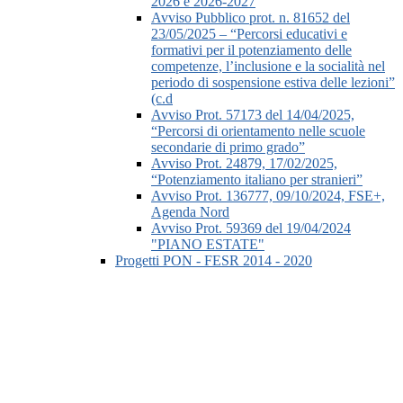
2026 e 2026-2027
Avviso Pubblico prot. n. 81652 del
23/05/2025 – “Percorsi educativi e
formativi per il potenziamento delle
competenze, l’inclusione e la socialità nel
periodo di sospensione estiva delle lezioni”
(c.d
Avviso Prot. 57173 del 14/04/2025,
“Percorsi di orientamento nelle scuole
secondarie di primo grado”
Avviso Prot. 24879, 17/02/2025,
“Potenziamento italiano per stranieri”
Avviso Prot. 136777, 09/10/2024, FSE+,
Agenda Nord
Avviso Prot. 59369 del 19/04/2024
"PIANO ESTATE"
Progetti PON - FESR 2014 - 2020