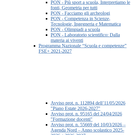
PON - Più sport a scuola, Interpretiamo le
fonti, Geometria per tutti
PON - Facciamo gli archeologi
PON - Competenza in Scienze,
Tecnologie, Ingegneria e Matematica
PON - Olimpiadi a scuola
PON - Laboratorio scientifico: Dalla
materia ai viventi
Programma Nazionale “Scuola e competenze”
FSE+ 2021-2027
Avviso prot. n. 112894 dell’11/05/2026
"Piano Estate 2026-2027"
Avviso prot. n. 95165 del 24/04/2026
"Formazione docenti"
Avviso prot. n. 55669 del 10/03/2026 –
Agenda Nord – Anno scolastico 2025-