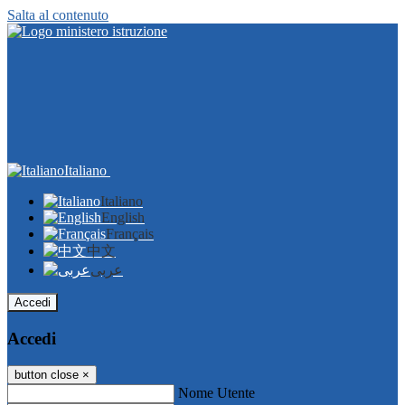
Salta al contenuto
Italiano
Italiano
English
Français
中文
عربى
Accedi
Accedi
button close
×
Nome Utente