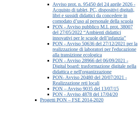
Avviso prot. n. 95450 del 24 aprile 2026 -
Acquisto di tablet, PC, dispositivi digitali,
libri e sussidi didattici da concedere in
comodato d’uso al personale della scuola
PON - Avviso pubblico M.I. prot. 38007
del 27/05/2022 “Ambienti didattici
innovativi per le scuole dell’infanzia”
PON - Avviso 50636 del 27/12/2021 per la
realizzazione di laboratori per l'educazione
alla transizione ecologica
PON - Avviso 28966 del 06/09/2021 -
Digital board: trasformazione digitale nella
didattica e nell'organizzazione
PON- Avviso 20480 del 20/07/2021 -
Realizzazione reti locali
PON – Avviso 9035 del 13/07/15
PON - Avviso 4878 del 17/04/20
Progetti PON – FSE 2014-2020