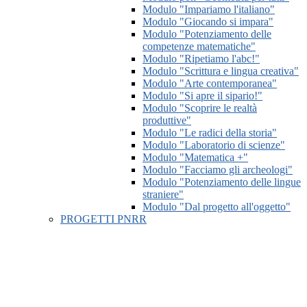
Modulo "Impariamo l'italiano"
Modulo "Giocando si impara"
Modulo "Potenziamento delle
competenze matematiche"
Modulo "Ripetiamo l'abc!"
Modulo "Scrittura e lingua creativa"
Modulo "Arte contemporanea"
Modulo "Si apre il sipario!"
Modulo "Scoprire le realtà
produttive"
Modulo "Le radici della storia"
Modulo "Laboratorio di scienze"
Modulo "Matematica +"
Modulo "Facciamo gli archeologi"
Modulo "Potenziamento delle lingue
straniere"
Modulo "Dal progetto all'oggetto"
PROGETTI PNRR