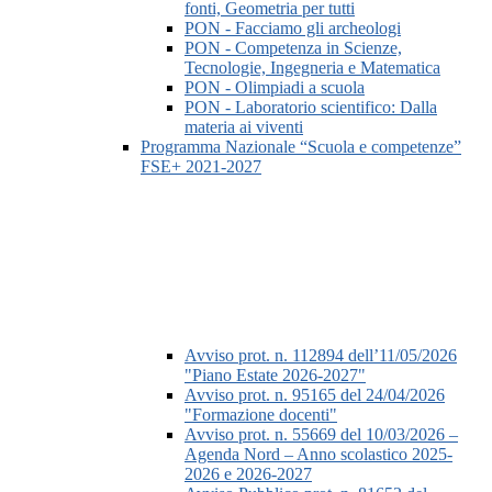
fonti, Geometria per tutti
PON - Facciamo gli archeologi
PON - Competenza in Scienze,
Tecnologie, Ingegneria e Matematica
PON - Olimpiadi a scuola
PON - Laboratorio scientifico: Dalla
materia ai viventi
Programma Nazionale “Scuola e competenze”
FSE+ 2021-2027
Avviso prot. n. 112894 dell’11/05/2026
"Piano Estate 2026-2027"
Avviso prot. n. 95165 del 24/04/2026
"Formazione docenti"
Avviso prot. n. 55669 del 10/03/2026 –
Agenda Nord – Anno scolastico 2025-
2026 e 2026-2027