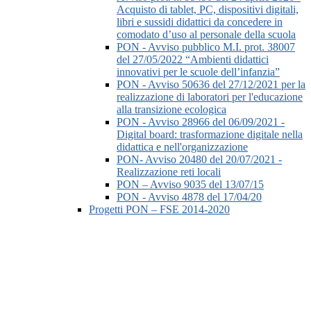
Acquisto di tablet, PC, dispositivi digitali,
libri e sussidi didattici da concedere in
comodato d’uso al personale della scuola
PON - Avviso pubblico M.I. prot. 38007
del 27/05/2022 “Ambienti didattici
innovativi per le scuole dell’infanzia”
PON - Avviso 50636 del 27/12/2021 per la
realizzazione di laboratori per l'educazione
alla transizione ecologica
PON - Avviso 28966 del 06/09/2021 -
Digital board: trasformazione digitale nella
didattica e nell'organizzazione
PON- Avviso 20480 del 20/07/2021 -
Realizzazione reti locali
PON – Avviso 9035 del 13/07/15
PON - Avviso 4878 del 17/04/20
Progetti PON – FSE 2014-2020