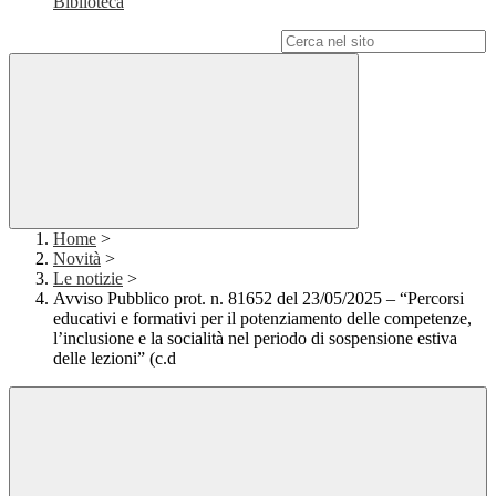
Biblioteca
Campo di ricerca per le pagine del sito
Home
>
Novità
>
Le notizie
>
Avviso Pubblico prot. n. 81652 del 23/05/2025 – “Percorsi
educativi e formativi per il potenziamento delle competenze,
l’inclusione e la socialità nel periodo di sospensione estiva
delle lezioni” (c.d