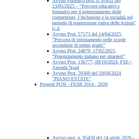
Avviso Pubblico prot. n. 81652 del
23/05/2025 – “Percorsi educativi e
formativi per il potenziamento delle
competenze, l’inclusione e la socialità nel
periodo di sospensione estiva delle lezioni”
(c.d
Avviso Prot. 57173 del 14/04/2025,
“Percorsi di orientamento nelle scuole
secondarie di primo grado”
Avviso Prot. 24879, 17/02/2025,
“Potenziamento italiano per stranieri”
Avviso Prot. 136777, 09/10/2024, FSE+,
Agenda Nord
Avviso Prot. 59369 del 19/04/2024
"PIANO ESTATE"
Progetti PON - FESR 2014 - 2020
Avviso prot. n. 95450 del 24 aprile 2026 -