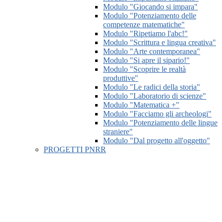
Modulo "Giocando si impara"
Modulo "Potenziamento delle
competenze matematiche"
Modulo "Ripetiamo l'abc!"
Modulo "Scrittura e lingua creativa"
Modulo "Arte contemporanea"
Modulo "Si apre il sipario!"
Modulo "Scoprire le realtà
produttive"
Modulo "Le radici della storia"
Modulo "Laboratorio di scienze"
Modulo "Matematica +"
Modulo "Facciamo gli archeologi"
Modulo "Potenziamento delle lingue
straniere"
Modulo "Dal progetto all'oggetto"
PROGETTI PNRR