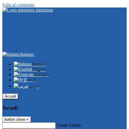
Salta al contenuto
Italiano
Italiano
English
Français
中文
عربى
Accedi
Accedi
button close
×
Nome Utente