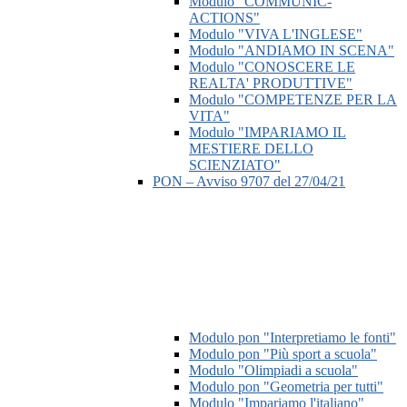
Modulo "COMMUNIC-
ACTIONS"
Modulo "VIVA L'INGLESE"
Modulo "ANDIAMO IN SCENA"
Modulo "CONOSCERE LE
REALTA' PRODUTTIVE"
Modulo "COMPETENZE PER LA
VITA"
Modulo "IMPARIAMO IL
MESTIERE DELLO
SCIENZIATO"
PON – Avviso 9707 del 27/04/21
Modulo pon "Interpretiamo le fonti"
Modulo pon "Più sport a scuola"
Modulo "Olimpiadi a scuola"
Modulo pon "Geometria per tutti"
Modulo "Impariamo l'italiano"