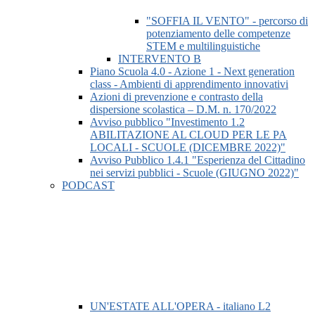
"SOFFIA IL VENTO" - percorso di
potenziamento delle competenze
STEM e multilinguistiche
INTERVENTO B
Piano Scuola 4.0 - Azione 1 - Next generation
class - Ambienti di apprendimento innovativi
Azioni di prevenzione e contrasto della
dispersione scolastica – D.M. n. 170/2022
Avviso pubblico "Investimento 1.2
ABILITAZIONE AL CLOUD PER LE PA
LOCALI - SCUOLE (DICEMBRE 2022)"
Avviso Pubblico 1.4.1 "Esperienza del Cittadino
nei servizi pubblici - Scuole (GIUGNO 2022)"
PODCAST
UN'ESTATE ALL'OPERA - italiano L2