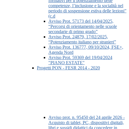
formativi per il potenziamento delle
competenze, l’inclusione e la socialità nel
periodo di sospensione estiva delle lezioni”
(c.d
Avviso Prot. 57173 del 14/04/2025,
“Percorsi di orientamento nelle scuole
secondarie di primo grado”
Avviso Prot. 24879, 17/02/2025,
“Potenziamento italiano per stranieri”
Avviso Prot. 136777, 09/10/2024, FSE+,
Agenda Nord
Avviso Prot. 59369 del 19/04/2024
"PIANO ESTATE"
Progetti PON - FESR 2014 - 2020
Avviso prot. n. 95450 del 24 aprile 2026 -
Acquisto di tablet, PC, dispositivi digitali,
libri e sussidi didattici da concedere in