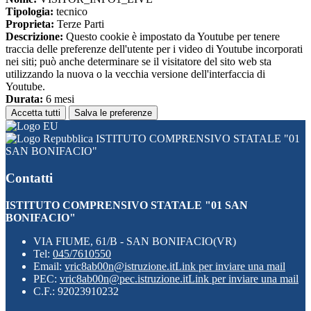
Tipologia:
tecnico
Proprieta:
Terze Parti
Descrizione:
Questo cookie è impostato da Youtube per tenere
traccia delle preferenze dell'utente per i video di Youtube incorporati
nei siti; può anche determinare se il visitatore del sito web sta
utilizzando la nuova o la vecchia versione dell'interfaccia di
Youtube.
Durata:
6 mesi
Accetta tutti
Salva le preferenze
ISTITUTO COMPRENSIVO STATALE "01
SAN BONIFACIO"
Contatti
ISTITUTO COMPRENSIVO STATALE "01 SAN
BONIFACIO"
VIA FIUME, 61/B - SAN BONIFACIO(VR)
Tel:
045/7610550
Email:
vric8ab00n@istruzione.it
Link per inviare una mail
PEC:
vric8ab00n@pec.istruzione.it
Link per inviare una mail
C.F.: 92023910232