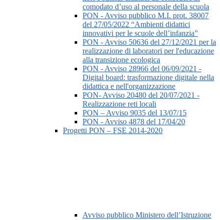
comodato d’uso al personale della scuola
PON - Avviso pubblico M.I. prot. 38007
del 27/05/2022 “Ambienti didattici
innovativi per le scuole dell’infanzia”
PON - Avviso 50636 del 27/12/2021 per la
realizzazione di laboratori per l'educazione
alla transizione ecologica
PON - Avviso 28966 del 06/09/2021 -
Digital board: trasformazione digitale nella
didattica e nell'organizzazione
PON- Avviso 20480 del 20/07/2021 -
Realizzazione reti locali
PON – Avviso 9035 del 13/07/15
PON - Avviso 4878 del 17/04/20
Progetti PON – FSE 2014-2020
Avviso pubblico Ministero dell’Istruzione