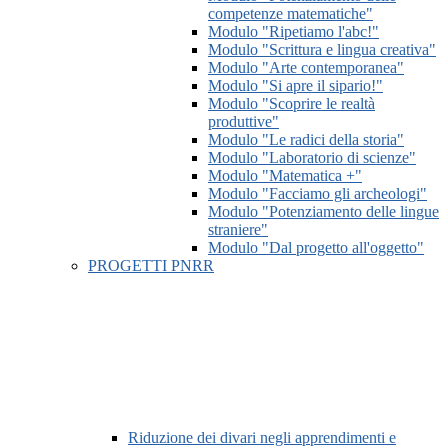
competenze matematiche"
Modulo "Ripetiamo l'abc!"
Modulo "Scrittura e lingua creativa"
Modulo "Arte contemporanea"
Modulo "Si apre il sipario!"
Modulo "Scoprire le realtà
produttive"
Modulo "Le radici della storia"
Modulo "Laboratorio di scienze"
Modulo "Matematica +"
Modulo "Facciamo gli archeologi"
Modulo "Potenziamento delle lingue
straniere"
Modulo "Dal progetto all'oggetto"
PROGETTI PNRR
Riduzione dei divari negli apprendimenti e