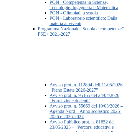
PON - Competenza in Scienze,
Tecnologie, Ingegneria e Matematica
PON - Olimpiadi a scuola
PON - Laboratorio scientifico: Dalla
materia ai viventi
Programma Nazionale “Scuola e competenze”
FSE+ 2021-2027
Avviso prot. n. 112894 dell’11/05/2026
"Piano Estate 2026-2027"
Avviso prot. n. 95165 del 24/04/2026
"Formazione docenti"
Avviso prot. n. 55669 del 10/03/2026 –
Agenda Nord – Anno scolastico 2025-
2026 e 2026-2027
Avviso Pubblico prot. n. 81652 del
23/05/2025 – “Percorsi educativi e