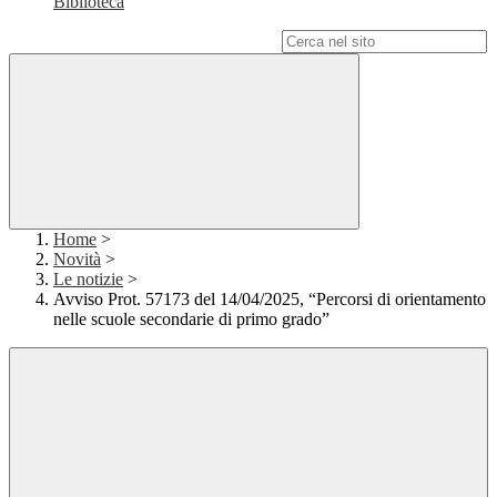
Biblioteca
Campo di ricerca per le pagine del sito
Home
>
Novità
>
Le notizie
>
Avviso Prot. 57173 del 14/04/2025, “Percorsi di orientamento
nelle scuole secondarie di primo grado”