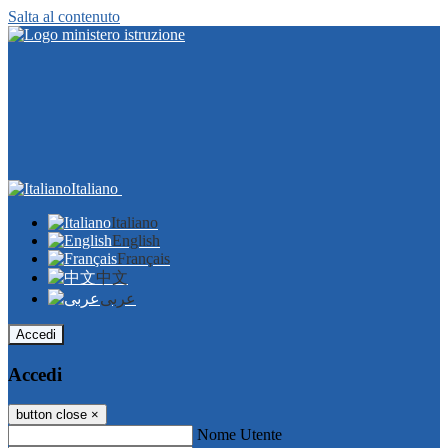
Salta al contenuto
Italiano
Italiano
English
Français
中文
عربى
Accedi
Accedi
button close
×
Nome Utente