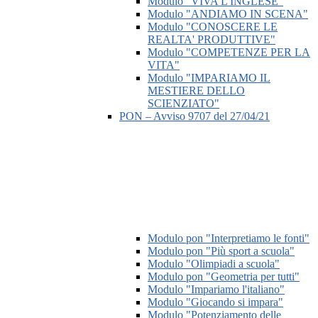
Modulo "VIVA L'INGLESE"
Modulo "ANDIAMO IN SCENA"
Modulo "CONOSCERE LE
REALTA' PRODUTTIVE"
Modulo "COMPETENZE PER LA
VITA"
Modulo "IMPARIAMO IL
MESTIERE DELLO
SCIENZIATO"
PON – Avviso 9707 del 27/04/21
Modulo pon "Interpretiamo le fonti"
Modulo pon "Più sport a scuola"
Modulo "Olimpiadi a scuola"
Modulo pon "Geometria per tutti"
Modulo "Impariamo l'italiano"
Modulo "Giocando si impara"
Modulo "Potenziamento delle