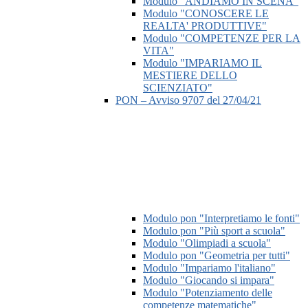
Modulo "ANDIAMO IN SCENA"
Modulo "CONOSCERE LE
REALTA' PRODUTTIVE"
Modulo "COMPETENZE PER LA
VITA"
Modulo "IMPARIAMO IL
MESTIERE DELLO
SCIENZIATO"
PON – Avviso 9707 del 27/04/21
Modulo pon "Interpretiamo le fonti"
Modulo pon "Più sport a scuola"
Modulo "Olimpiadi a scuola"
Modulo pon "Geometria per tutti"
Modulo "Impariamo l'italiano"
Modulo "Giocando si impara"
Modulo "Potenziamento delle
competenze matematiche"