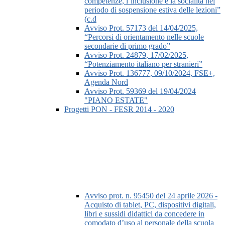
competenze, l’inclusione e la socialità nel
periodo di sospensione estiva delle lezioni”
(c.d
Avviso Prot. 57173 del 14/04/2025,
“Percorsi di orientamento nelle scuole
secondarie di primo grado”
Avviso Prot. 24879, 17/02/2025,
“Potenziamento italiano per stranieri”
Avviso Prot. 136777, 09/10/2024, FSE+,
Agenda Nord
Avviso Prot. 59369 del 19/04/2024
"PIANO ESTATE"
Progetti PON - FESR 2014 - 2020
Avviso prot. n. 95450 del 24 aprile 2026 -
Acquisto di tablet, PC, dispositivi digitali,
libri e sussidi didattici da concedere in
comodato d’uso al personale della scuola