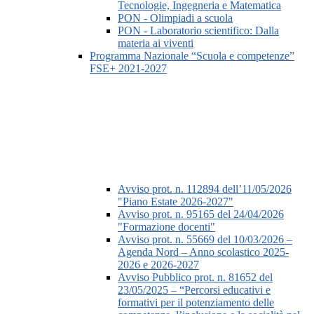
Tecnologie, Ingegneria e Matematica
PON - Olimpiadi a scuola
PON - Laboratorio scientifico: Dalla
materia ai viventi
Programma Nazionale “Scuola e competenze”
FSE+ 2021-2027
Avviso prot. n. 112894 dell’11/05/2026
"Piano Estate 2026-2027"
Avviso prot. n. 95165 del 24/04/2026
"Formazione docenti"
Avviso prot. n. 55669 del 10/03/2026 –
Agenda Nord – Anno scolastico 2025-
2026 e 2026-2027
Avviso Pubblico prot. n. 81652 del
23/05/2025 – “Percorsi educativi e
formativi per il potenziamento delle