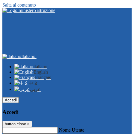
Salta al contenuto
Italiano
Italiano
English
Français
中文
عربى
Accedi
Accedi
button close
×
Nome Utente