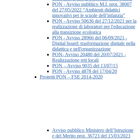
PON - Avviso pubblico M.I. prot. 38007
del 27/05/2022 “Ambienti didattici
innovativi per le scuole dell’infanzia”
PON - Avviso 50636 del 27/12/2021 per la
realizzazione di laboratori per l'educazione
alla transizione ecologica
PON - Avviso 28966 del 06/09/2021 -
Digital board: trasformazione digitale nella
didattica e nell'organizzazione
PON- Avviso 20480 del 20/07/2021 -
Realizzazione reti locali
PON – Avviso 9035 del 13/07/15
PON - Avviso 4878 del 17/04/20
Progetti PON – FSE 2014-2020
Avviso pubblico Ministero dell’Istruzione
e del Merito prot. 36723 del 15/03/2023