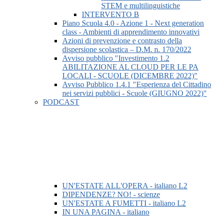
STEM e multilinguistiche
INTERVENTO B
Piano Scuola 4.0 - Azione 1 - Next generation
class - Ambienti di apprendimento innovativi
Azioni di prevenzione e contrasto della
dispersione scolastica – D.M. n. 170/2022
Avviso pubblico "Investimento 1.2
ABILITAZIONE AL CLOUD PER LE PA
LOCALI - SCUOLE (DICEMBRE 2022)"
Avviso Pubblico 1.4.1 "Esperienza del Cittadino
nei servizi pubblici - Scuole (GIUGNO 2022)"
PODCAST
UN'ESTATE ALL'OPERA - italiano L2
DIPENDENZE? NO! - scienze
UN'ESTATE A FUMETTI - italiano L2
IN UNA PAGINA - italiano