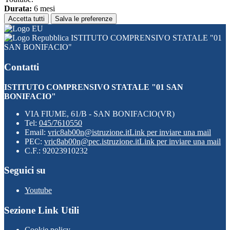
Durata:
6 mesi
Accetta tutti
Salva le preferenze
ISTITUTO COMPRENSIVO STATALE "01
SAN BONIFACIO"
Contatti
ISTITUTO COMPRENSIVO STATALE "01 SAN
BONIFACIO"
VIA FIUME, 61/B - SAN BONIFACIO(VR)
Tel:
045/7610550
Email:
vric8ab00n@istruzione.it
Link per inviare una mail
PEC:
vric8ab00n@pec.istruzione.it
Link per inviare una mail
C.F.: 92023910232
Seguici su
Youtube
Sezione Link Utili
Cookie policy