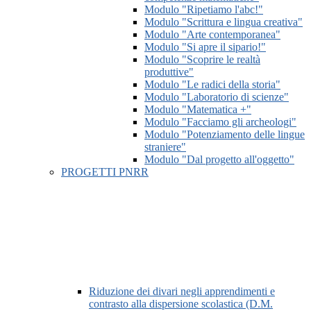
Modulo "Ripetiamo l'abc!"
Modulo "Scrittura e lingua creativa"
Modulo "Arte contemporanea"
Modulo "Si apre il sipario!"
Modulo "Scoprire le realtà
produttive"
Modulo "Le radici della storia"
Modulo "Laboratorio di scienze"
Modulo "Matematica +"
Modulo "Facciamo gli archeologi"
Modulo "Potenziamento delle lingue
straniere"
Modulo "Dal progetto all'oggetto"
PROGETTI PNRR
Riduzione dei divari negli apprendimenti e
contrasto alla dispersione scolastica (D.M.