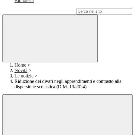
Biblioteca
Campo di ricerca per le pagine del sito
Home
>
Novità
>
Le notizie
>
Riduzione dei divari negli apprendimenti e contrasto alla
dispersione scolastica (D.M. 19/2024)