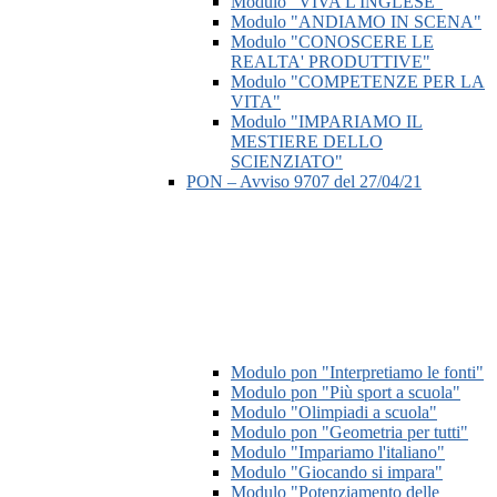
Modulo "VIVA L'INGLESE"
Modulo "ANDIAMO IN SCENA"
Modulo "CONOSCERE LE
REALTA' PRODUTTIVE"
Modulo "COMPETENZE PER LA
VITA"
Modulo "IMPARIAMO IL
MESTIERE DELLO
SCIENZIATO"
PON – Avviso 9707 del 27/04/21
Modulo pon "Interpretiamo le fonti"
Modulo pon "Più sport a scuola"
Modulo "Olimpiadi a scuola"
Modulo pon "Geometria per tutti"
Modulo "Impariamo l'italiano"
Modulo "Giocando si impara"
Modulo "Potenziamento delle