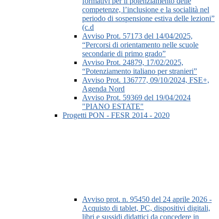
formativi per il potenziamento delle
competenze, l’inclusione e la socialità nel
periodo di sospensione estiva delle lezioni”
(c.d
Avviso Prot. 57173 del 14/04/2025,
“Percorsi di orientamento nelle scuole
secondarie di primo grado”
Avviso Prot. 24879, 17/02/2025,
“Potenziamento italiano per stranieri”
Avviso Prot. 136777, 09/10/2024, FSE+,
Agenda Nord
Avviso Prot. 59369 del 19/04/2024
"PIANO ESTATE"
Progetti PON - FESR 2014 - 2020
Avviso prot. n. 95450 del 24 aprile 2026 -
Acquisto di tablet, PC, dispositivi digitali,
libri e sussidi didattici da concedere in