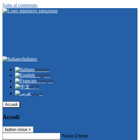
Salta al contenuto
Italiano
Italiano
English
Français
中文
عربى
Accedi
Accedi
button close
×
Nome Utente