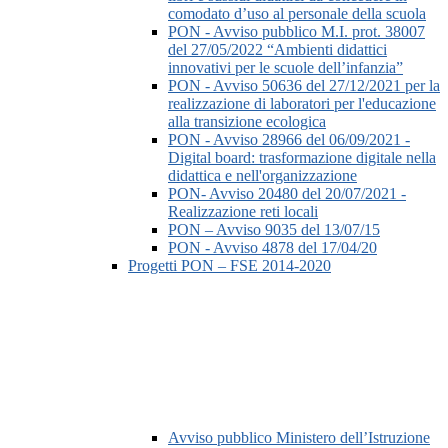
comodato d’uso al personale della scuola
PON - Avviso pubblico M.I. prot. 38007
del 27/05/2022 “Ambienti didattici
innovativi per le scuole dell’infanzia”
PON - Avviso 50636 del 27/12/2021 per la
realizzazione di laboratori per l'educazione
alla transizione ecologica
PON - Avviso 28966 del 06/09/2021 -
Digital board: trasformazione digitale nella
didattica e nell'organizzazione
PON- Avviso 20480 del 20/07/2021 -
Realizzazione reti locali
PON – Avviso 9035 del 13/07/15
PON - Avviso 4878 del 17/04/20
Progetti PON – FSE 2014-2020
Avviso pubblico Ministero dell’Istruzione