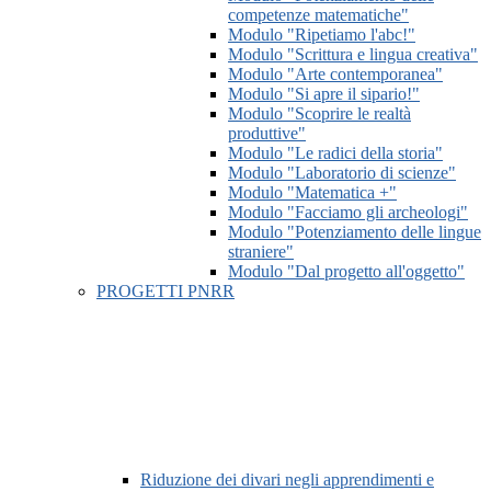
competenze matematiche"
Modulo "Ripetiamo l'abc!"
Modulo "Scrittura e lingua creativa"
Modulo "Arte contemporanea"
Modulo "Si apre il sipario!"
Modulo "Scoprire le realtà
produttive"
Modulo "Le radici della storia"
Modulo "Laboratorio di scienze"
Modulo "Matematica +"
Modulo "Facciamo gli archeologi"
Modulo "Potenziamento delle lingue
straniere"
Modulo "Dal progetto all'oggetto"
PROGETTI PNRR
Riduzione dei divari negli apprendimenti e