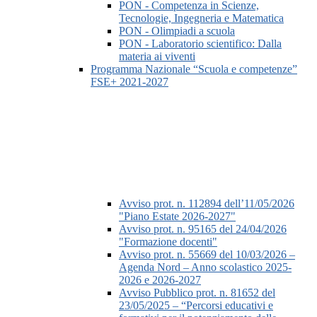
PON - Competenza in Scienze,
Tecnologie, Ingegneria e Matematica
PON - Olimpiadi a scuola
PON - Laboratorio scientifico: Dalla
materia ai viventi
Programma Nazionale “Scuola e competenze”
FSE+ 2021-2027
Avviso prot. n. 112894 dell’11/05/2026
"Piano Estate 2026-2027"
Avviso prot. n. 95165 del 24/04/2026
"Formazione docenti"
Avviso prot. n. 55669 del 10/03/2026 –
Agenda Nord – Anno scolastico 2025-
2026 e 2026-2027
Avviso Pubblico prot. n. 81652 del
23/05/2025 – “Percorsi educativi e