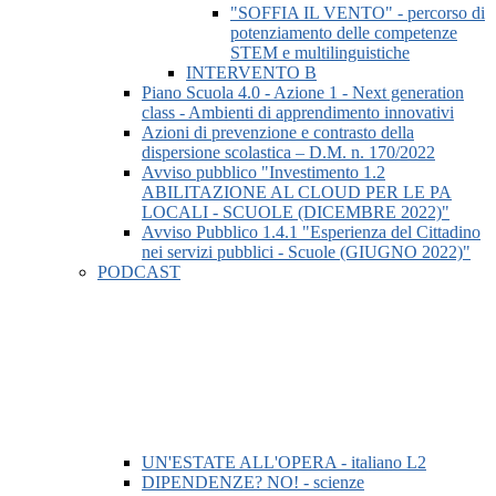
"SOFFIA IL VENTO" - percorso di
potenziamento delle competenze
STEM e multilinguistiche
INTERVENTO B
Piano Scuola 4.0 - Azione 1 - Next generation
class - Ambienti di apprendimento innovativi
Azioni di prevenzione e contrasto della
dispersione scolastica – D.M. n. 170/2022
Avviso pubblico "Investimento 1.2
ABILITAZIONE AL CLOUD PER LE PA
LOCALI - SCUOLE (DICEMBRE 2022)"
Avviso Pubblico 1.4.1 "Esperienza del Cittadino
nei servizi pubblici - Scuole (GIUGNO 2022)"
PODCAST
UN'ESTATE ALL'OPERA - italiano L2
DIPENDENZE? NO! - scienze