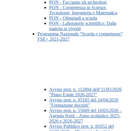
PON - Facciamo gli archeologi
PON - Competenza in Scienze,
Tecnologie, Ingegneria e Matematica
PON - Olimpiadi a scuola
PON - Laboratorio scientifico: Dalla
materia ai viventi
Programma Nazionale “Scuola e competenze”
FSE+ 2021-2027
Avviso prot. n. 112894 dell’11/05/2026
"Piano Estate 2026-2027"
Avviso prot. n. 95165 del 24/04/2026
"Formazione docenti"
Avviso prot. n. 55669 del 10/03/2026 –
Agenda Nord – Anno scolastico 2025-
2026 e 2026-2027
Avviso Pubblico prot. n. 81652 del