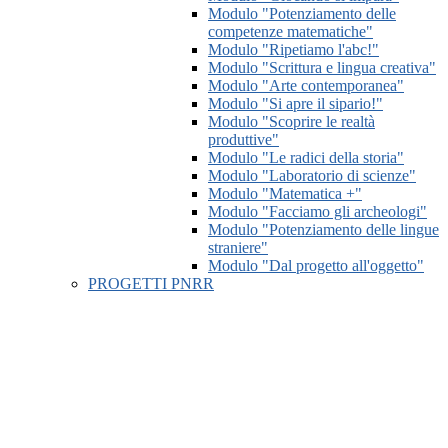
Modulo "Potenziamento delle
competenze matematiche"
Modulo "Ripetiamo l'abc!"
Modulo "Scrittura e lingua creativa"
Modulo "Arte contemporanea"
Modulo "Si apre il sipario!"
Modulo "Scoprire le realtà
produttive"
Modulo "Le radici della storia"
Modulo "Laboratorio di scienze"
Modulo "Matematica +"
Modulo "Facciamo gli archeologi"
Modulo "Potenziamento delle lingue
straniere"
Modulo "Dal progetto all'oggetto"
PROGETTI PNRR