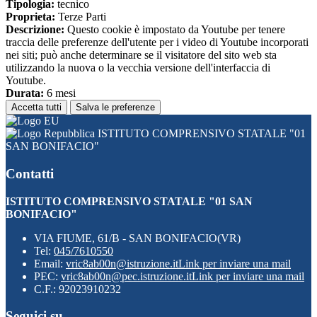
Tipologia:
tecnico
Proprieta:
Terze Parti
Descrizione:
Questo cookie è impostato da Youtube per tenere
traccia delle preferenze dell'utente per i video di Youtube incorporati
nei siti; può anche determinare se il visitatore del sito web sta
utilizzando la nuova o la vecchia versione dell'interfaccia di
Youtube.
Durata:
6 mesi
Accetta tutti
Salva le preferenze
ISTITUTO COMPRENSIVO STATALE "01
SAN BONIFACIO"
Contatti
ISTITUTO COMPRENSIVO STATALE "01 SAN
BONIFACIO"
VIA FIUME, 61/B - SAN BONIFACIO(VR)
Tel:
045/7610550
Email:
vric8ab00n@istruzione.it
Link per inviare una mail
PEC:
vric8ab00n@pec.istruzione.it
Link per inviare una mail
C.F.: 92023910232
Seguici su