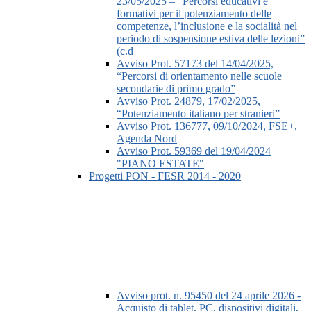
23/05/2025 – “Percorsi educativi e
formativi per il potenziamento delle
competenze, l’inclusione e la socialità nel
periodo di sospensione estiva delle lezioni”
(c.d
Avviso Prot. 57173 del 14/04/2025,
“Percorsi di orientamento nelle scuole
secondarie di primo grado”
Avviso Prot. 24879, 17/02/2025,
“Potenziamento italiano per stranieri”
Avviso Prot. 136777, 09/10/2024, FSE+,
Agenda Nord
Avviso Prot. 59369 del 19/04/2024
"PIANO ESTATE"
Progetti PON - FESR 2014 - 2020
Avviso prot. n. 95450 del 24 aprile 2026 -
Acquisto di tablet, PC, dispositivi digitali,