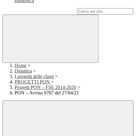
Biblioteca
Campo di ricerca per le pagine del sito
Home
>
Didattica
>
I progetti delle classi
>
PROGETTI PON
>
Progetti PON – FSE 2014-2020
>
PON – Avviso 9707 del 27/04/21