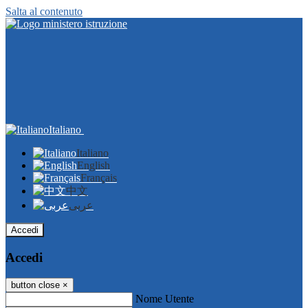
Salta al contenuto
Italiano
Italiano
English
Français
中文
عربى
Accedi
Accedi
button close
×
Nome Utente