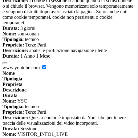
Descrizione:
I cookie di sessione scadono quando ci si disconnette
o si chiude il browser. Vengono memorizzati solo temporaneamente
e vengono distrutti dopo aver lasciato la pagina. Sono anche noti
come cookie temporanei, cookie non persistenti o cookie
temporanei.
Durata:
3 giorni
Nome:
som-conan
Tipologia:
tecnico
Proprieta:
Terze Parti
Descrizione:
analisi e profilazione navigazione utente
Durata:
1 Anno 1 Mese
www.youtube.com
Nome
Tipologia
Proprieta
Descrizione
Durata
Nome:
YSC
Tipologia:
tecnico
Proprieta:
Terze Parti
Descrizione:
Questo cookie è impostato da YouTube per tenere
traccia delle visualizzazioni dei video incorporati.
Durata:
Sessione
Nome:
VISITOR_INFO1_LIVE