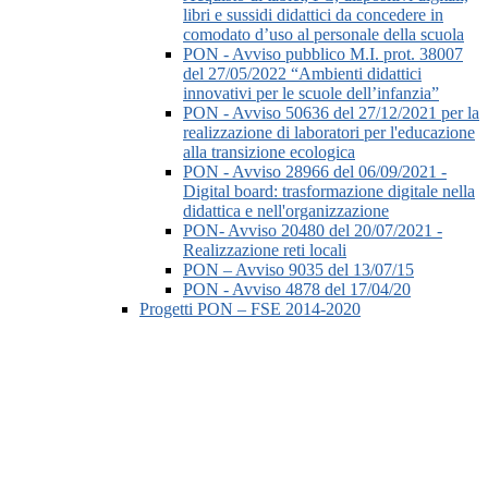
libri e sussidi didattici da concedere in
comodato d’uso al personale della scuola
PON - Avviso pubblico M.I. prot. 38007
del 27/05/2022 “Ambienti didattici
innovativi per le scuole dell’infanzia”
PON - Avviso 50636 del 27/12/2021 per la
realizzazione di laboratori per l'educazione
alla transizione ecologica
PON - Avviso 28966 del 06/09/2021 -
Digital board: trasformazione digitale nella
didattica e nell'organizzazione
PON- Avviso 20480 del 20/07/2021 -
Realizzazione reti locali
PON – Avviso 9035 del 13/07/15
PON - Avviso 4878 del 17/04/20
Progetti PON – FSE 2014-2020