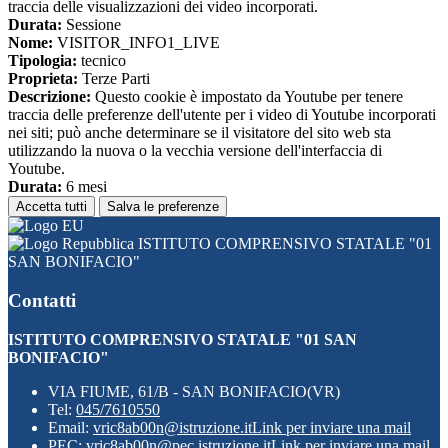
traccia delle visualizzazioni dei video incorporati.
Durata:
Sessione
Nome:
VISITOR_INFO1_LIVE
Tipologia:
tecnico
Proprieta:
Terze Parti
Descrizione:
Questo cookie è impostato da Youtube per tenere
traccia delle preferenze dell'utente per i video di Youtube incorporati
nei siti; può anche determinare se il visitatore del sito web sta
utilizzando la nuova o la vecchia versione dell'interfaccia di
Youtube.
Durata:
6 mesi
Accetta tutti
Salva le preferenze
ISTITUTO COMPRENSIVO STATALE "01
SAN BONIFACIO"
Contatti
ISTITUTO COMPRENSIVO STATALE "01 SAN
BONIFACIO"
VIA FIUME, 61/B - SAN BONIFACIO(VR)
Tel:
045/7610550
Email:
vric8ab00n@istruzione.it
Link per inviare una mail
PEC:
vric8ab00n@pec.istruzione.it
Link per inviare una mail