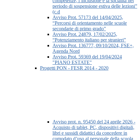
competenze, l’inclusione e la socialità nel
periodo di sospensione estiva delle lezioni”
(c.d
Avviso Prot. 57173 del 14/04/2025,
“Percorsi di orientamento nelle scuole
secondarie di primo grado”
Avviso Prot. 24879, 17/02/2025,
“Potenziamento italiano per stranieri”
Avviso Prot. 136777, 09/10/2024, FSE+,
Agenda Nord
Avviso Prot. 59369 del 19/04/2024
"PIANO ESTATE"
Progetti PON - FESR 2014 - 2020
Avviso prot. n. 95450 del 24 aprile 2026 -
Acquisto di tablet, PC, dispositivi digitali,
libri e sussidi didattici da concedere in
comodato d’uso al personale della scuola