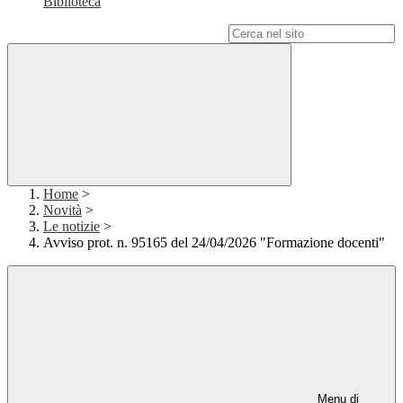
Biblioteca
Campo di ricerca per le pagine del sito
Home
>
Novità
>
Le notizie
>
Avviso prot. n. 95165 del 24/04/2026 "Formazione docenti"
Menu di