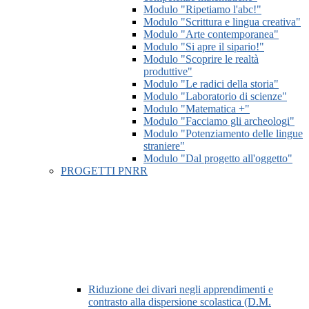
Modulo "Ripetiamo l'abc!"
Modulo "Scrittura e lingua creativa"
Modulo "Arte contemporanea"
Modulo "Si apre il sipario!"
Modulo "Scoprire le realtà
produttive"
Modulo "Le radici della storia"
Modulo "Laboratorio di scienze"
Modulo "Matematica +"
Modulo "Facciamo gli archeologi"
Modulo "Potenziamento delle lingue
straniere"
Modulo "Dal progetto all'oggetto"
PROGETTI PNRR
Riduzione dei divari negli apprendimenti e
contrasto alla dispersione scolastica (D.M.