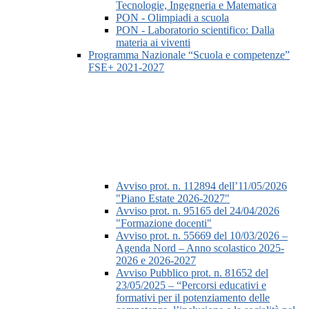
Tecnologie, Ingegneria e Matematica
PON - Olimpiadi a scuola
PON - Laboratorio scientifico: Dalla
materia ai viventi
Programma Nazionale “Scuola e competenze”
FSE+ 2021-2027
Avviso prot. n. 112894 dell’11/05/2026
"Piano Estate 2026-2027"
Avviso prot. n. 95165 del 24/04/2026
"Formazione docenti"
Avviso prot. n. 55669 del 10/03/2026 –
Agenda Nord – Anno scolastico 2025-
2026 e 2026-2027
Avviso Pubblico prot. n. 81652 del
23/05/2025 – “Percorsi educativi e
formativi per il potenziamento delle