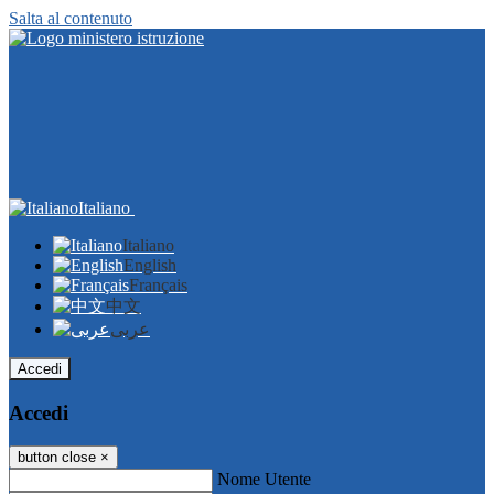
Salta al contenuto
Italiano
Italiano
English
Français
中文
عربى
Accedi
Accedi
button close
×
Nome Utente