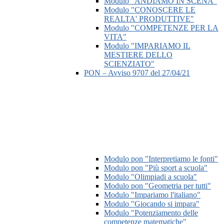
Modulo "ANDIAMO IN SCENA"
Modulo "CONOSCERE LE
REALTA' PRODUTTIVE"
Modulo "COMPETENZE PER LA
VITA"
Modulo "IMPARIAMO IL
MESTIERE DELLO
SCIENZIATO"
PON – Avviso 9707 del 27/04/21
Modulo pon "Interpretiamo le fonti"
Modulo pon "Più sport a scuola"
Modulo "Olimpiadi a scuola"
Modulo pon "Geometria per tutti"
Modulo "Impariamo l'italiano"
Modulo "Giocando si impara"
Modulo "Potenziamento delle
competenze matematiche"