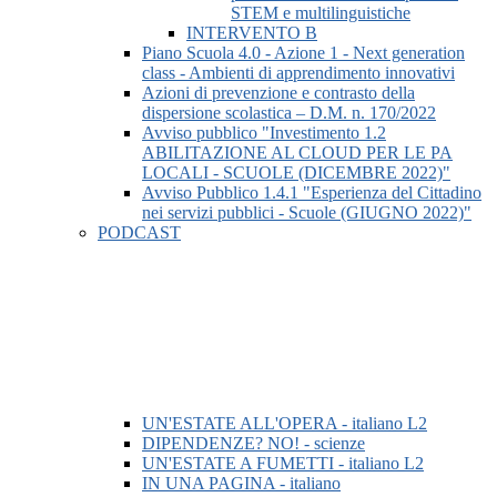
STEM e multilinguistiche
INTERVENTO B
Piano Scuola 4.0 - Azione 1 - Next generation
class - Ambienti di apprendimento innovativi
Azioni di prevenzione e contrasto della
dispersione scolastica – D.M. n. 170/2022
Avviso pubblico "Investimento 1.2
ABILITAZIONE AL CLOUD PER LE PA
LOCALI - SCUOLE (DICEMBRE 2022)"
Avviso Pubblico 1.4.1 "Esperienza del Cittadino
nei servizi pubblici - Scuole (GIUGNO 2022)"
PODCAST
UN'ESTATE ALL'OPERA - italiano L2
DIPENDENZE? NO! - scienze
UN'ESTATE A FUMETTI - italiano L2
IN UNA PAGINA - italiano