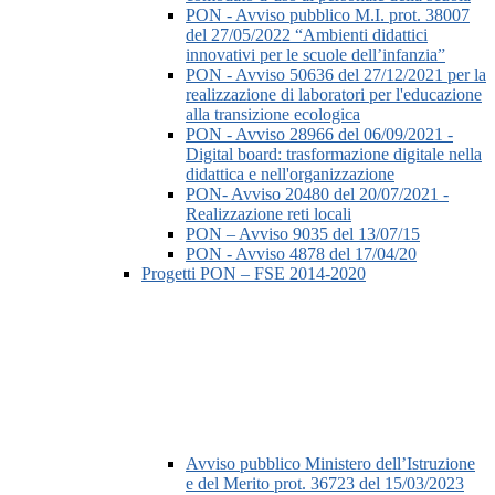
PON - Avviso pubblico M.I. prot. 38007
del 27/05/2022 “Ambienti didattici
innovativi per le scuole dell’infanzia”
PON - Avviso 50636 del 27/12/2021 per la
realizzazione di laboratori per l'educazione
alla transizione ecologica
PON - Avviso 28966 del 06/09/2021 -
Digital board: trasformazione digitale nella
didattica e nell'organizzazione
PON- Avviso 20480 del 20/07/2021 -
Realizzazione reti locali
PON – Avviso 9035 del 13/07/15
PON - Avviso 4878 del 17/04/20
Progetti PON – FSE 2014-2020
Avviso pubblico Ministero dell’Istruzione
e del Merito prot. 36723 del 15/03/2023