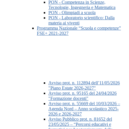
PON - Competenza in Scienze,
Tecnologie, Ingegneria e Matematica
PON - Olimpiadi a scuola
PON - Laboratorio scientifico: Dalla
materia ai viventi
Programma Nazionale “Scuola e competenze”
FSE+ 2021-2027
Avviso prot. n. 112894 dell’11/05/2026
"Piano Estate 2026-2027"
Avviso prot. n. 95165 del 24/04/2026
"Formazione docenti"
Avviso prot. n. 55669 del 10/03/2026 –
Agenda Nord – Anno scolastico 2025-
2026 e 2026-2027
Avviso Pubblico prot. n. 81652 del
23/05/2025 – “Percorsi educativi e