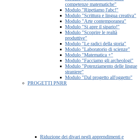
competenze matematiche"
Modulo "Ripetiamo l'abc!"
Modulo "Scrittura e lingua creativa"
Modulo "Arte contemporanea"
Modulo "Si apre il sipario!"
Modulo "Scoprire le realtà
produttive"
Modulo "Le radici della storia"
Modulo "Laboratorio di scienze"
Modulo "Matematica +"
Modulo "Facciamo gli archeologi"
Modulo "Potenziamento delle lingue
straniere"
Modulo "Dal progetto all'oggetto"
PROGETTI PNRR
Riduzione dei divari negli apprendimenti e