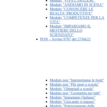
Modulo "VIVA L'INGLESE"
Modulo "ANDIAMO IN SCENA"
Modulo "CONOSCERE LE
REALTA' PRODUTTIVE"
Modulo "COMPETENZE PER LA
VITA"
Modulo "IMPARIAMO IL
MESTIERE DELLO
SCIENZIATO"
PON – Avviso 9707 del 27/04/21
Modulo pon "Interpretiamo le fonti"
Modulo pon "Più sport a scuola"
Modulo "Olimpiadi a scuola"
Modulo pon "Geometria per tutti"
Modulo "Impariamo l'italiano"
Modulo "Giocando si impara"
Modulo "Potenziamento delle