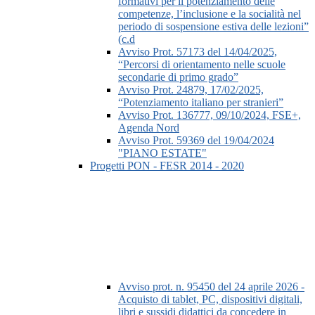
formativi per il potenziamento delle
competenze, l’inclusione e la socialità nel
periodo di sospensione estiva delle lezioni”
(c.d
Avviso Prot. 57173 del 14/04/2025,
“Percorsi di orientamento nelle scuole
secondarie di primo grado”
Avviso Prot. 24879, 17/02/2025,
“Potenziamento italiano per stranieri”
Avviso Prot. 136777, 09/10/2024, FSE+,
Agenda Nord
Avviso Prot. 59369 del 19/04/2024
"PIANO ESTATE"
Progetti PON - FESR 2014 - 2020
Avviso prot. n. 95450 del 24 aprile 2026 -
Acquisto di tablet, PC, dispositivi digitali,
libri e sussidi didattici da concedere in