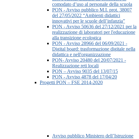
comodato d’uso al personale della scuola
PON - Avviso pubblico M.I. prot. 38007
del 27/05/2022 “Ambienti didattici
innovativi per le scuole dell’infanzia”
PON - Avviso 50636 del 27/12/2021 per la
realizzazione di laboratori per l'educazione
alla transizione ecologica
PON - Avviso 28966 del 06/09/2021 -
Digital board: trasformazione digitale nella
didattica e nell'organizzazione
PON- Avviso 20480 del 20/07/2021 -
Realizzazione reti locali
PON – Avviso 9035 del 13/07/15
PON - Avviso 4878 del 17/04/20
Progetti PON – FSE 2014-2020
Avviso pubblico Ministero dell’Istruzione