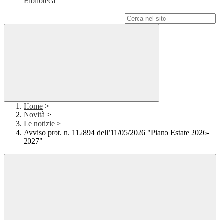
Biblioteca
Campo di ricerca per le pagine del sito
Home
>
Novità
>
Le notizie
>
Avviso prot. n. 112894 dell’11/05/2026 "Piano Estate 2026-
2027"