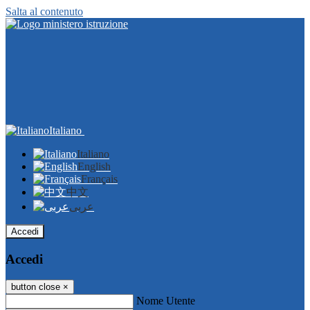
Salta al contenuto
Italiano
Italiano
English
Français
中文
عربى
Accedi
Accedi
button close
×
Nome Utente